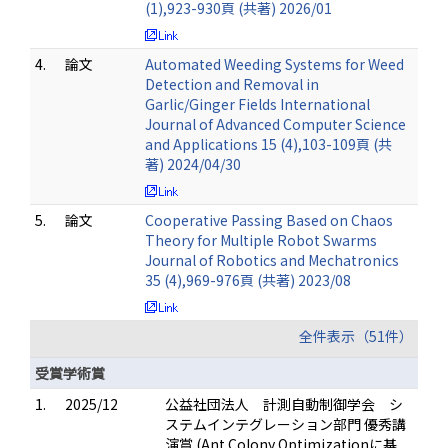
(1),923-930頁 (共著) 2026/01
4.
論文
Automated Weeding Systems for Weed
Detection and Removal in
Garlic/Ginger Fields International
Journal of Advanced Computer Science
and Applications 15 (4),103-109頁 (共
著) 2024/04/30
5.
論文
Cooperative Passing Based on Chaos
Theory for Multiple Robot Swarms
Journal of Robotics and Mechatronics
35 (4),969-976頁 (共著) 2023/08
全件表示（51件）
受賞学術賞
1.
2025/12
公益社団法人 計測自動制御学会 シ
ステムインテグレーション部門 優秀講
演賞 (Ant Colony Optimizationに基