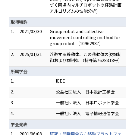
づく圃場内マルチロボットの経路計画
アルゴリズムの性能分析)
取得特許
1.
2021/03/30
Group robot and collective
movement controlling method for
group robot （10962987）
2.
2025/01/31
浮遊する移動体、この移動体の姿勢制
御および群制御 （特許第7628318号）
所属学会
1.
IEEE
2.
公益社団法人 日本設計工学会
3.
一般社団法人 日本ロボット学会
4.
一般社団法人 電子情報通信学会
学会発表
1.
2001/06/08
研究・開発用全方向移動プラットフォ