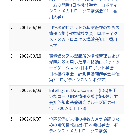
ームの開発 (日本機械学会 ロボティ
クス・メカトロニクス講演会’01 香
川大学)
2.
2001/06/08
自律移動ロボットの状態監視のための
情報収集 (日本機械学会 ロボティク
ス・メカトロニクス講演会’01 香川
大学)
3.
2002/03/18
環境埋め込み型局所的情報管理および
光照射器を用いた屋内移動ロボットの
ナビゲーション (日本ロボット学会、
日本機械学会、計測自動制御学会共催
第7回ロボティクスシンポジア)
4.
2002/06/03
Intelligent Data Carrie (IDC)を用
いたユーザ個別情報支援 (情報処理学
会知的都市基盤研究グループ研究報
告 2002-ICⅠⅠ-3)
5.
2002/06/07
位置関係が未知の複数カメラ協調のた
めの幾何情報抽出 (日本機械学会ロボ
ティクス・メカトロニクス講演