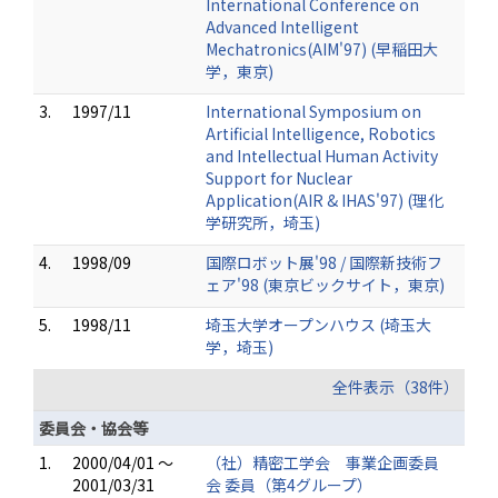
International Conference on
Advanced Intelligent
Mechatronics(AIM'97) (早稲田大
学，東京)
3.
1997/11
International Symposium on
Artificial Intelligence, Robotics
and Intellectual Human Activity
Support for Nuclear
Application(AIR & IHAS'97) (理化
学研究所，埼玉)
4.
1998/09
国際ロボット展'98 / 国際新技術フ
ェア'98 (東京ビックサイト，東京)
5.
1998/11
埼玉大学オープンハウス (埼玉大
学，埼玉)
全件表示（38件）
委員会・協会等
1.
2000/04/01 ～
（社）精密工学会 事業企画委員
2001/03/31
会 委員（第4グループ）