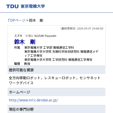
TOPページ
> 鈴木 剛
（最終更新日 : 2026-05-07 19:08:50）
スズキ ツヨシ
SUZUKI Tsuyoshi
鈴木 剛
所属
東京電機大学 工学部 情報通信工学科
東京電機大学大学院 先端科学技術研究科 情報通信メデ
ィア工学専攻
東京電機大学大学院 工学研究科 情報通信工学専攻
職種
教授
提供可能な資源
全方向移動ロボット，レスキューロボット，センサネット
ワークデバイス
ホームページ
http://www.nrl.c.dendai.ac.jp/
現在の専門分野