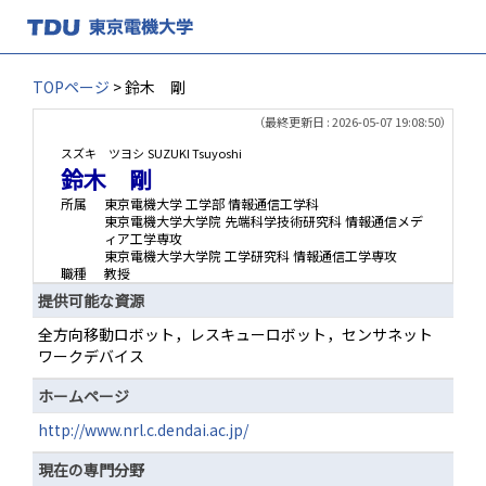
TOPページ
> 鈴木 剛
（最終更新日 : 2026-05-07 19:08:50）
スズキ ツヨシ
SUZUKI Tsuyoshi
鈴木 剛
所属
東京電機大学 工学部 情報通信工学科
東京電機大学大学院 先端科学技術研究科 情報通信メデ
ィア工学専攻
東京電機大学大学院 工学研究科 情報通信工学専攻
職種
教授
提供可能な資源
全方向移動ロボット，レスキューロボット，センサネット
ワークデバイス
ホームページ
http://www.nrl.c.dendai.ac.jp/
現在の専門分野