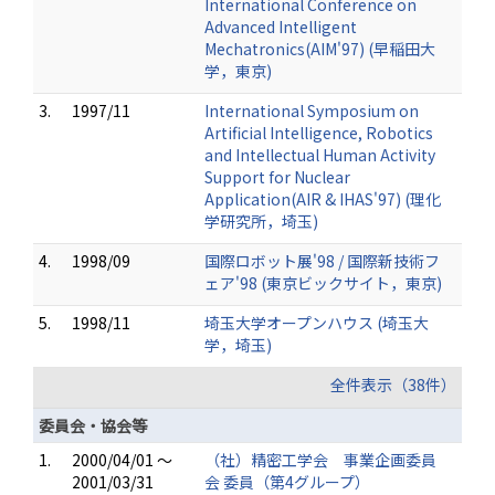
International Conference on
Advanced Intelligent
Mechatronics(AIM'97) (早稲田大
学，東京)
3.
1997/11
International Symposium on
Artificial Intelligence, Robotics
and Intellectual Human Activity
Support for Nuclear
Application(AIR & IHAS'97) (理化
学研究所，埼玉)
4.
1998/09
国際ロボット展'98 / 国際新技術フ
ェア'98 (東京ビックサイト，東京)
5.
1998/11
埼玉大学オープンハウス (埼玉大
学，埼玉)
全件表示（38件）
委員会・協会等
1.
2000/04/01 ～
（社）精密工学会 事業企画委員
2001/03/31
会 委員（第4グループ）