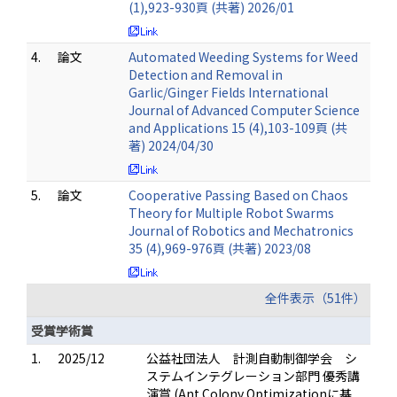
(1),923-930頁 (共著) 2026/01
4.
論文
Automated Weeding Systems for Weed
Detection and Removal in
Garlic/Ginger Fields International
Journal of Advanced Computer Science
and Applications 15 (4),103-109頁 (共
著) 2024/04/30
5.
論文
Cooperative Passing Based on Chaos
Theory for Multiple Robot Swarms
Journal of Robotics and Mechatronics
35 (4),969-976頁 (共著) 2023/08
全件表示（51件）
受賞学術賞
1.
2025/12
公益社団法人 計測自動制御学会 シ
ステムインテグレーション部門 優秀講
演賞 (Ant Colony Optimizationに基