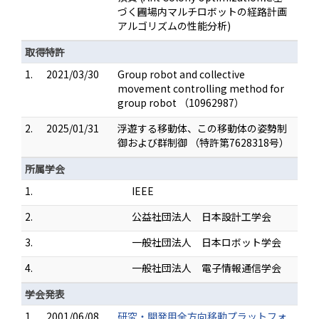
づく圃場内マルチロボットの経路計画
アルゴリズムの性能分析)
取得特許
1.
2021/03/30
Group robot and collective
movement controlling method for
group robot （10962987）
2.
2025/01/31
浮遊する移動体、この移動体の姿勢制
御および群制御 （特許第7628318号）
所属学会
1.
IEEE
2.
公益社団法人 日本設計工学会
3.
一般社団法人 日本ロボット学会
4.
一般社団法人 電子情報通信学会
学会発表
1.
2001/06/08
研究・開発用全方向移動プラットフォ