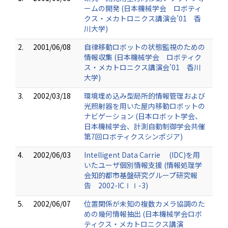
ームの開発 (日本機械学会 ロボティ
クス・メカトロニクス講演会’01 香
川大学)
2.
2001/06/08
自律移動ロボットの状態監視のための
情報収集 (日本機械学会 ロボティク
ス・メカトロニクス講演会’01 香川
大学)
3.
2002/03/18
環境埋め込み型局所的情報管理および
光照射器を用いた屋内移動ロボットの
ナビゲーション (日本ロボット学会、
日本機械学会、計測自動制御学会共催
第7回ロボティクスシンポジア)
4.
2002/06/03
Intelligent Data Carrie (IDC)を用
いたユーザ個別情報支援 (情報処理学
会知的都市基盤研究グループ研究報
告 2002-ICⅠⅠ-3)
5.
2002/06/07
位置関係が未知の複数カメラ協調のた
めの幾何情報抽出 (日本機械学会ロボ
ティクス・メカトロニクス講演