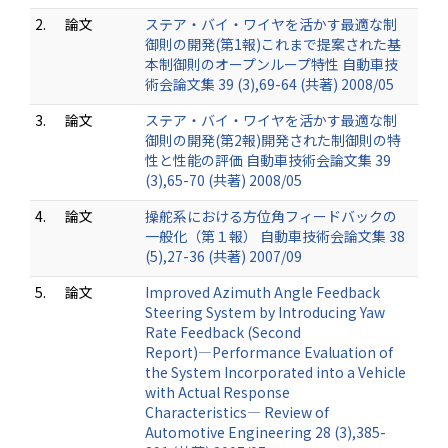
2.
論文
ステア・バイ・ワイヤを活かす最適な制
御則の開発(第1報)これまで提案された基
本制御則のオープンループ特性 自動車技
術会論文集 39 (3),69-64 (共著) 2008/05
3.
論文
ステア・バイ・ワイヤを活かす最適な制
御則の開発(第2報)開発された制御則の特
性と性能の評価 自動車技術会論文集 39
(3),65-70 (共著) 2008/05
4.
論文
操舵系における方位角フィードバックの
一般化（第１報） 自動車技術会論文集 38
(5),27-36 (共著) 2007/09
5.
論文
Improved Azimuth Angle Feedback
Steering System by Introducing Yaw
Rate Feedback (Second
Report)―Performance Evaluation of
the System Incorporated into a Vehicle
with Actual Response
Characteristics― Review of
Automotive Engineering 28 (3),385-