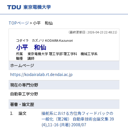
TOPページ
> 小平 和仙
（最終更新日 : 2026-04-23 22:48:21）
コダイラ カズノリ
KODAIRA Kazunori
小平 和仙
所属
東京電機大学 理工学部 理工学科 機械工学系
職種
講師
ホームページ
https://kodairalab.rt.dendai.ac.jp
現在の専門分野
自動車工学分野
著書・論文歴
1.
論文
操舵系における方位角フィードバックの
一般化（第2報） 自動車技術会論文集 39
(4),11-16 (共著) 2008/07