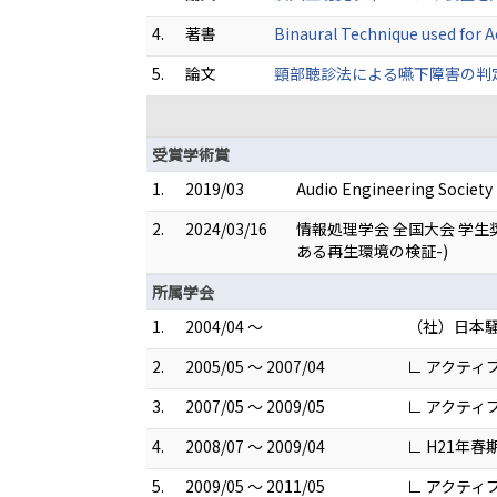
4.
著書
Binaural Technique used for A
5.
論文
頸部聴診法による嚥下障害の判定に関与
受賞学術賞
1.
2019/03
Audio Engineering Society
2.
2024/03/16
情報処理学会 全国大会 学
ある再生環境の検証-)
所属学会
1.
2004/04 ～
（社）日本
2.
2005/05 ～ 2007/04
∟ アクティ
3.
2007/05 ～ 2009/05
∟ アクティ
4.
2008/07 ～ 2009/04
∟ H21年
5.
2009/05 ～ 2011/05
∟ アクティ