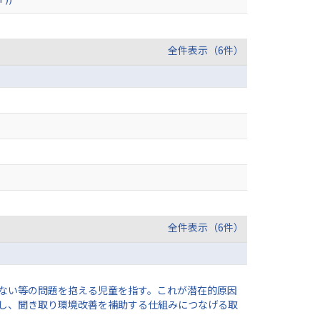
全件表示（6件）
全件表示（6件）
来ない等の問題を抱える児童を指す。これが潜在的原因
し、聞き取り環境改善を補助する仕組みにつなげる取