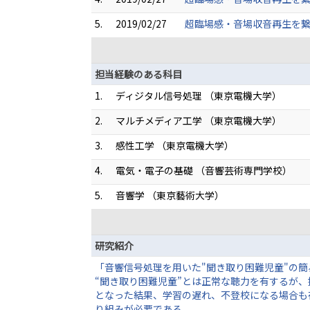
5.
2019/02/27
超臨場感・音場収音再生を繋
担当経験のある科目
1.
ディジタル信号処理 （東京電機大学）
2.
マルチメディア工学 （東京電機大学）
3.
感性工学 （東京電機大学）
4.
電気・電子の基礎 （音響芸術専門学校）
5.
音響学 （東京藝術大学）
研究紹介
「音響信号処理を用いた"聞き取り困難児童"の
“聞き取り困難児童”とは正常な聴力を有するが
となった結果、学習の遅れ、不登校になる場合も
り組みが必要である。