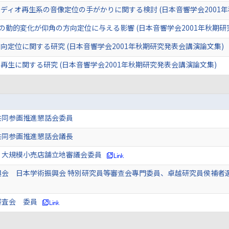
ディオ再生系の音像定位の手がかりに関する検討 (日本音響学会2001
の動的変化が仰角の方向定位に与える影響 (日本音響学会2001年秋期研
定位に関する研究 (日本音響学会2001年秋期研究発表会講演論文集)
生に関する研究 (日本音響学会2001年秋期研究発表会講演論文集)
共同参画推進懇話会委員
共同参画推進懇話会議長
 大規模小売店舗立地審議会委員
興会 日本学術振興会 特別研究員等審查会專門委員、卓越研究員侯補者
審査会 委員