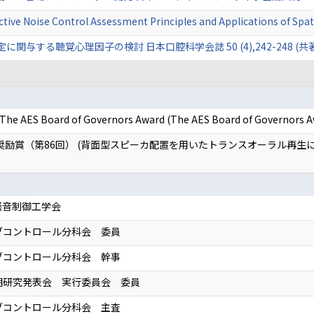
ctive Noise Control Assessment Principles and Applications of Spa
する聴覚心理因子の検討 日本口腔科学会誌 50 (4),242-248 (共著) 
 The AES Board of Governors Award (The AES Board of Governors 
生奨励賞（第86回） (背面型スピーカ配置を用いたトランスオーラル再生
騒音制御工学会
ブコントロール分科会 委員
ブコントロール分科会 幹事
春期研究発表会 実行委員会 委員
ブコントロール分科会 主査