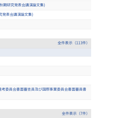
年秋期研究発表会講演論文集)
究発表会講演論文集)
全件表示（113件）
選考委員会書面審查員及び国際事業委員会書面審員書
全件表示（7件）