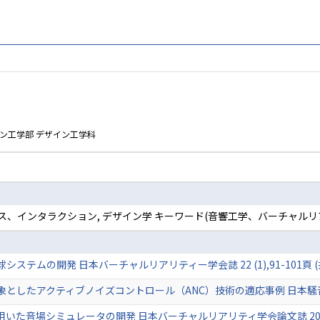
ン工学部 デザイン工学科
ース、インタラクション, デザイン学 キーワード(音響工学、バーチャルリ
ムの開発 日本バーチャルリアリティー学会誌 22 (1),91-101頁 (共著)
たアクティブノイズコントロール（ANC）技術の適応事例 日本騒音制御工学会誌 4
音場シミュレータの開発 日本バーチャルリアリティ学会論文誌 20 (1),45-