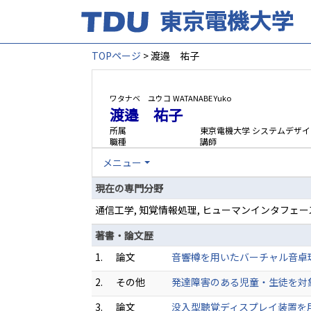
TOPページ
> 渡邉 祐子
ワタナベ ユウコ
WATANABE Yuko
渡邉 祐子
所属
東京電機大学 システムデザイ
職種
講師
メニュー
現在の専門分野
通信工学, 知覚情報処理, ヒューマンインタフェ
著書・論文歴
1.
論文
音響樽を用いたバーチャル音卓球システ
2.
その他
発達障害のある児童・生徒を対象とし
3.
論文
没入型聴覚ディスプレイ装置を用いた