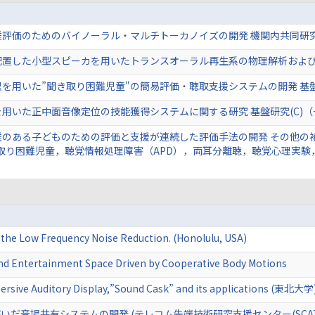
難評価のためのバイノーラル・マルチトーカノイズの開発 機関内共同研
配置した小型スピーカを用いたトランスオーラル再生系の物理解析および
を用いた”聞き取り困難児童"の簡易評価・聴取支援システムの開発 基盤
用いた正中面音像定位の技能獲得システムに関する研究 基盤研究(C)（
のある子どものための評価と支援が連続した評価手法の開発 その他の補
取り困難児童，聴覚情報処理障害（APD），両耳分離聴，聴覚心理実験
f the Low Frequency Noise Reduction. (Honolulu, USA)
und Entertainment Space Driven by Cooperative Body Motions
rsive Auditory Display,”Sound Cask” and its applications (東北大学
だ音場共有システムの開発 (テレコム先端技術研究支援センター(SCAT