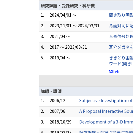
研究課題・受託研究・科研費
1.
2024/04/01 ～
聞き取り困
2.
2023/11/01 ～ 2024/03/31
背面対向に
3.
2021/04 ～
音響信号処理
4.
2017 ～ 2023/03/31
耳介メガネを
5.
2019/04 ～
ききとり困難
ワード(聞き
講師・講演
1.
2006/12
Subjective Investigation o
2.
2007/06
A Proposal Interactive So
3.
2018/10/29
Development of a 3-D Imme
4.
2019/02/27
超臨場感・音場収音再生を繋い