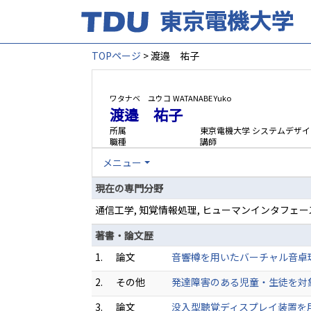
TOPページ
> 渡邉 祐子
ワタナベ ユウコ
WATANABE Yuko
渡邉 祐子
所属
東京電機大学 システムデザイ
職種
講師
メニュー
現在の専門分野
通信工学, 知覚情報処理, ヒューマンインタフェ
著書・論文歴
1.
論文
音響樽を用いたバーチャル音卓球システ
2.
その他
発達障害のある児童・生徒を対象とし
3.
論文
没入型聴覚ディスプレイ装置を用いた