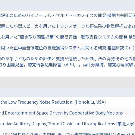
難評価のためのバイノーラル・マルチトーカノイズの開発 機関内共同研
配置した小型スピーカを用いたトランスオーラル再生系の物理解析および
を用いた”聞き取り困難児童"の簡易評価・聴取支援システムの開発 基盤
用いた正中面音像定位の技能獲得システムに関する研究 基盤研究(C)（
のある子どものための評価と支援が連続した評価手法の開発 その他の補
取り困難児童，聴覚情報処理障害（APD），両耳分離聴，聴覚心理実験
f the Low Frequency Noise Reduction. (Honolulu, USA)
und Entertainment Space Driven by Cooperative Body Motions
rsive Auditory Display,”Sound Cask” and its applications (東北大学
だ音場共有システムの開発 (テレコム先端技術研究支援センター(SCAT