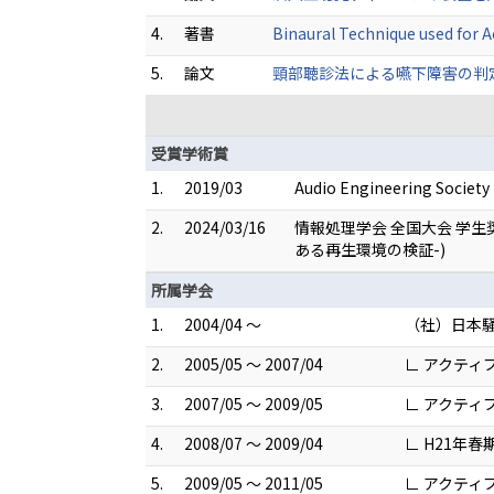
4.
著書
Binaural Technique used for A
5.
論文
頸部聴診法による嚥下障害の判定に関与
受賞学術賞
1.
2019/03
Audio Engineering Society
2.
2024/03/16
情報処理学会 全国大会 学
ある再生環境の検証-)
所属学会
1.
2004/04 ～
（社）日本
2.
2005/05 ～ 2007/04
∟ アクティ
3.
2007/05 ～ 2009/05
∟ アクティ
4.
2008/07 ～ 2009/04
∟ H21年
5.
2009/05 ～ 2011/05
∟ アクティ