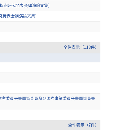
年秋期研究発表会講演論文集)
究発表会講演論文集)
全件表示（113件）
選考委員会書面審查員及び国際事業委員会書面審員書
全件表示（7件）