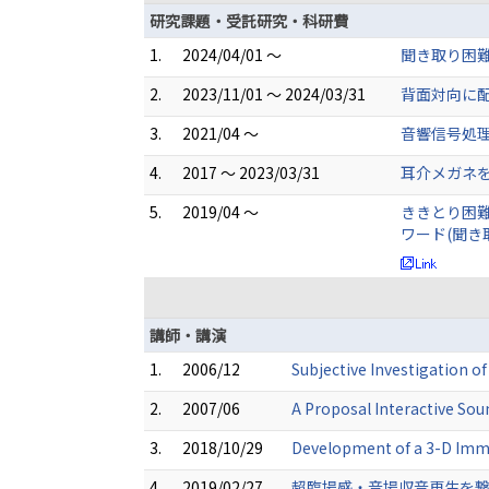
研究課題・受託研究・科研費
1.
2024/04/01 ～
聞き取り困
2.
2023/11/01 ～ 2024/03/31
背面対向に
3.
2021/04 ～
音響信号処理
4.
2017 ～ 2023/03/31
耳介メガネを
5.
2019/04 ～
ききとり困難
ワード(聞き
講師・講演
1.
2006/12
Subjective Investigation o
2.
2007/06
A Proposal Interactive So
3.
2018/10/29
Development of a 3-D Imme
4.
2019/02/27
超臨場感・音場収音再生を繋い