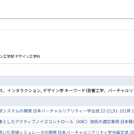
ン工学部 デザイン工学科
ース、インタラクション, デザイン学 キーワード(音響工学、バーチャルリ
ムの開発 日本バーチャルリアリティー学会誌 22 (1),91-101頁 (共著)
たアクティブノイズコントロール（ANC）技術の適応事例 日本騒音制御工学会誌 4
音場シミュレータの開発 日本バーチャルリアリティ学会論文誌 20 (1),45-