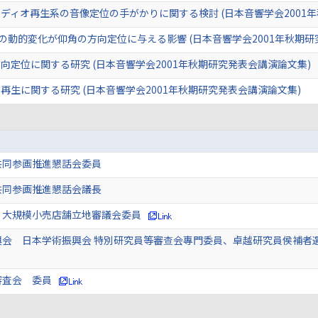
ディオ再生系の音像定位の手がかりに関する検討 (日本音響学会2001
の動的変化が仰角の方向定位に与える影響 (日本音響学会2001年秋期研
定位に関する研究 (日本音響学会2001年秋期研究発表会講演論文集)
生に関する研究 (日本音響学会2001年秋期研究発表会講演論文集)
共同参画推進懇話会委員
共同参画推進懇話会議長
 大規模小売店舗立地審議会委員
興会 日本学術振興会 特別研究員等審查会專門委員、卓越研究員侯補者
審査会 委員