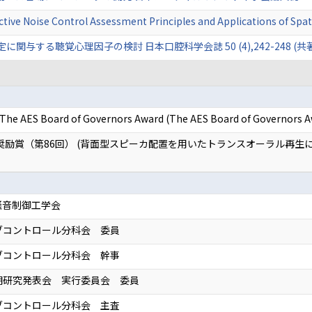
ctive Noise Control Assessment Principles and Applications of Spa
する聴覚心理因子の検討 日本口腔科学会誌 50 (4),242-248 (共著) 
 The AES Board of Governors Award (The AES Board of Governors 
生奨励賞（第86回） (背面型スピーカ配置を用いたトランスオーラル再生
騒音制御工学会
ブコントロール分科会 委員
ブコントロール分科会 幹事
春期研究発表会 実行委員会 委員
ブコントロール分科会 主査