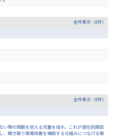
全件表示（6件）
全件表示（6件）
来ない等の問題を抱える児童を指す。これが潜在的原因
し、聞き取り環境改善を補助する仕組みにつなげる取