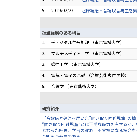
5.
2019/02/27
超臨場感・音場収音再生を繋
担当経験のある科目
1.
ディジタル信号処理 （東京電機大学）
2.
マルチメディア工学 （東京電機大学）
3.
感性工学 （東京電機大学）
4.
電気・電子の基礎 （音響芸術専門学校）
5.
音響学 （東京藝術大学）
研究紹介
「音響信号処理を用いた"聞き取り困難児童"の
“聞き取り困難児童”とは正常な聴力を有するが
となった結果、学習の遅れ、不登校になる場合も
り組みが必要である。