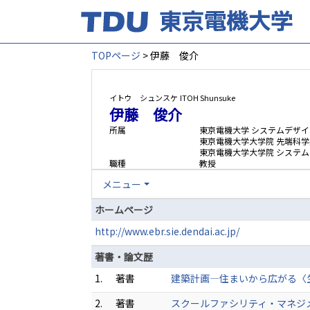
TOPページ
> 伊藤 俊介
イトウ シュンスケ
ITOH Shunsuke
伊藤 俊介
所属
東京電機大学 システムデザイ
東京電機大学大学院 先端科学
東京電機大学大学院 システ
職種
教授
メニュー
ホームページ
http://www.ebr.sie.dendai.ac.jp/
著書・論文歴
1.
著書
建築計画―住まいから広がる〈生活〉の
2.
著書
スクールファシリティ・マネジメ