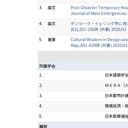
3.
論文
Post-Disaster Temporary Hous
Journal of Mass Emergencies 
4.
論文
デンマーク・イェリング市に見
(62),251-256頁 (共著) 2020/02
5.
著書
Cultural Wisdom in Design and
Map.,601-628頁 (共著) 2020/01
所属学会
1.
日本建築学
2.
ＭＥＲＡ（
3.
日本都市計
4.
環境経済・
5.
日本医療福
職歴