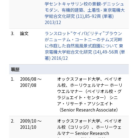
学セントキャサリン校の景観-デニッシュ
モダン、有機的建築、土着性- 東京電機大
学総合文化研究 (11),85-92頁 (単著)
2013/12
3.
論文
ランスロット“ケイパビリティ”ブラウン
がニューナム・コートニーのテムズ河畔
に作庭した自然風風景式庭園について 東
京電機大学総合文化研究 (14),49-56頁 (単
著) 2016/12
職歴
1.
2006/08 ～
オックスフォード大学、ベイリオ
2007/08
ル校、ホーリウェルマナー ホーリ
ウエルマナー（ベイリオル校・グ
ラジュエイト・センター） シニ
ア・リサーチ・アソシエイト
（Senior Research Associate）
2.
2009/10 ～
オックスフォード大学、ベイリオ
2011/10
ル校（コリッジ）、ホーリーウェ
ルマナー Senior Research