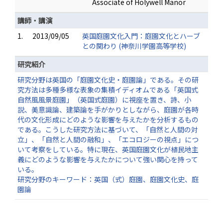
Associate of Holywell Manor
講師・講演
1.
2013/09/05
英国庭園文化入門：庭園文化とハーブ
との関わり (神奈川学園高等学校)
研究紹介
研究分野は英国の「庭園文化史・庭園論」である。その研
究方法は多種多様な表象の集積イディオムである「英国式
自然風風景庭園」（英国式庭園）に視座を置き、詩、小
説、美意識論、建築論を手がかりとしながら、庭園が各時
代の文化形成にどのような影響を与えたかを分析するもの
である。こうした研究方法に基づいて、「自然と人間の対
立」、「自然と人間の融和」、「エコロジーの視点」につ
いて考察をしている。特に現在、英国庭園文化が植民地主
義にどのような影響を与えたかについて強い関心を持って
いる。
研究分野のキーワード：英国（式）庭園、庭園文化史、庭
園論