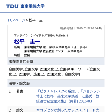
TOPページ
> 松平 圭一
（最終更新日 : 2019-03-27 09:34:40）
マツダイラ ケイイチ
MATSUDAIRA Keiichi
松平 圭一
所属
東京電機大学 理工学部 英語教育系（理工学部）
東京電機大学 教養教育センター 英語教育系
職種
教授
現在の専門分野
庭園美学, 庭園文学, 庭園文化史, 庭園学 キーワード(庭園文
化史、庭園学、造園史、庭園文化、庭園文学)
著書・論文歴
1.
著書
「ピクチャレスクの系譜」,『ジョンソン
博士に乾杯 英米文学談義 江藤秀一教
授退官記念論文集』 (共著) 2016/03
2.
論文
ヤコブセンが創ったオックスフォード大