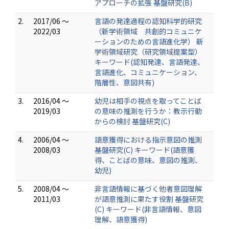
アプローチの拡張 基盤研究(B)
2.
2017/06 ～
言語の発達過程の認知科学的研究
2022/03
（新学術領域 共創的コミュニケ
ーションのための言語進化学） 新
学術領域研究（研究領域提案型）
キーワード(認知発達、言語発達、
言語進化、コミュニケーション、
階層性、意図共有)
3.
2016/04 ～
幼児は相手の視点を取ってことば
2019/03
の意味の推測を行うか：教示行動
からの検討 基盤研究(C)
4.
2006/04 ～
語意獲得における指示意図の推測
2008/03
基盤研究(C) キーワード(語意獲
得、ことばの意味、意図の推測、
幼児)
5.
2008/04 ～
非言語情報に基づく他者意図理解
2011/03
が語意推測に果たす役割 基盤研究
(C) キーワード(非言語情報、意図
理解、語意獲得)