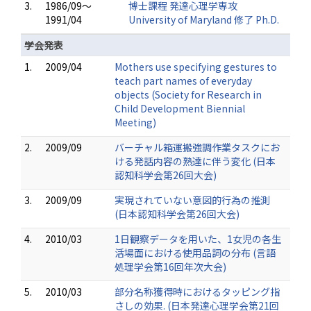
3.
1986/09～
博士課程 発達心理学専攻
1991/04
University of Maryland 修了 Ph.D.
学会発表
1.
2009/04
Mothers use specifying gestures to
teach part names of everyday
objects (Society for Research in
Child Development Biennial
Meeting)
2.
2009/09
バーチャル箱運搬強調作業タスクにお
ける発話内容の熟達に伴う変化 (日本
認知科学会第26回大会)
3.
2009/09
実現されていない意図的行為の推測
(日本認知科学会第26回大会)
4.
2010/03
1日観察データを用いた、1女児の各生
活場面における使用品詞の分布 (言語
処理学会第16回年次大会)
5.
2010/03
部分名称獲得時におけるタッピング指
さしの効果. (日本発達心理学会第21回