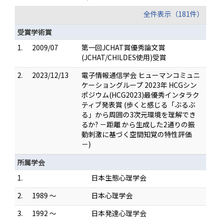
全件表示（181件）
受賞学術賞
1.
2009/07
第一回JCHAT賞優秀論文賞
(JCHAT/CHILDES使用)受賞
2.
2023/12/13
電子情報通信学会 ヒューマンコミュニ
ケーショングループ 2023年 HCGシン
ポジウム(HCG2023)最優秀インタラク
ティブ発表賞 (歩くと感じる「ぶるぶ
る」から周囲の3次元環境を理解でき
るか? －距離 から生成した2通りの振
動刺激に基づく空間知覚の特性評価
－)
所属学会
1.
日本生態心理学会
2.
1989 ～
日本心理学会
3.
1992 ～
日本発達心理学会