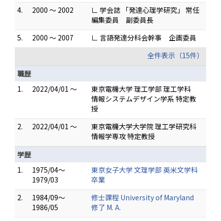
4.
2000 ～ 2002
∟ 学会誌 「発達心理学研究」 常任
編集委員 副委員長
5.
2000 ～ 2007
∟ 言語発達分科会幹事 企画委員
全件表示（15件）
職歴
1.
2022/04/01 ～
東京電機大学 理工学部 理工学科
情報システムデザイン学系 特定教
授
2.
2022/04/01 ～
東京電機大学大学院 理工学研究科
情報学専攻 特定教授
学歴
1.
1975/04～
東京女子大学 文理学部 英米文学科
1979/03
卒業
2.
1984/09～
修士課程 University of Maryland
1986/05
修了 M. A.