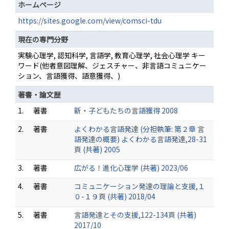
ホームページ
https://sites.google.com/view/comsci-tdu
現在の専門分野
実験心理学, 認知科学, 言語学, 教育心理学, 社会心理学 キー
ワード(他者意図理解、ジェスチャー、非言語コミュニケー
ション、言語獲得、語意獲得、)
著書・論文歴
1.
著書
新・子どもたちの言語獲得 2008
2.
著書
よくわかる言語発達 (分担執筆: 第２章 言
語発達の概要) よくわかる言語発達,28-31
頁 (共著) 2005
3.
著書
広がる！進化心理学 (共著) 2023/06
4.
著書
コミュニケーション発達の理論と支援,１
０-１９頁 (共著) 2018/04
5.
著書
言語発達とその支援,122-134頁 (共著)
2017/10