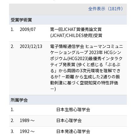
全件表示（181件）
受賞学術賞
1.
2009/07
第一回JCHAT賞優秀論文賞
(JCHAT/CHILDES使用)受賞
2.
2023/12/13
電子情報通信学会 ヒューマンコミュニ
ケーショングループ 2023年 HCGシン
ポジウム(HCG2023)最優秀インタラク
ティブ発表賞 (歩くと感じる「ぶるぶ
る」から周囲の3次元環境を理解でき
るか? －距離 から生成した2通りの振
動刺激に基づく空間知覚の特性評価
－)
所属学会
1.
日本生態心理学会
2.
1989 ～
日本心理学会
3.
1992 ～
日本発達心理学会