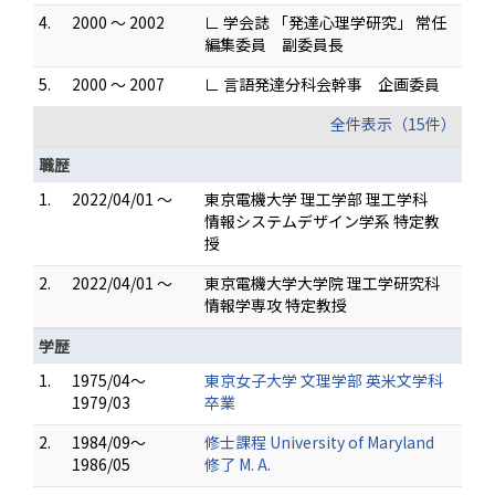
4.
2000 ～ 2002
∟ 学会誌 「発達心理学研究」 常任
編集委員 副委員長
5.
2000 ～ 2007
∟ 言語発達分科会幹事 企画委員
全件表示（15件）
職歴
1.
2022/04/01 ～
東京電機大学 理工学部 理工学科
情報システムデザイン学系 特定教
授
2.
2022/04/01 ～
東京電機大学大学院 理工学研究科
情報学専攻 特定教授
学歴
1.
1975/04～
東京女子大学 文理学部 英米文学科
1979/03
卒業
2.
1984/09～
修士課程 University of Maryland
1986/05
修了 M. A.