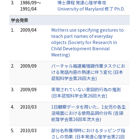
3.
1986/09～
博士課程 発達心理学専攻
1991/04
University of Maryland 修了 Ph.D.
学会発表
1.
2009/04
Mothers use specifying gestures to
teach part names of everyday
objects (Society for Research in
Child Development Biennial
Meeting)
2.
2009/09
バーチャル箱運搬強調作業タスクにお
ける発話内容の熟達に伴う変化 (日本
認知科学会第26回大会)
3.
2009/09
実現されていない意図的行為の推測
(日本認知科学会第26回大会)
4.
2010/03
1日観察データを用いた、1女児の各生
活場面における使用品詞の分布 (言語
処理学会第16回年次大会)
5.
2010/03
部分名称獲得時におけるタッピング指
さしの効果. (日本発達心理学会第21回