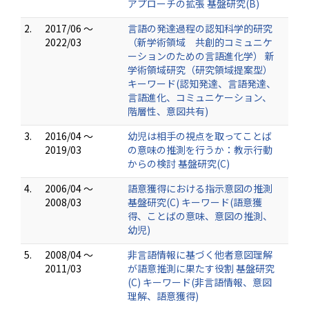
アプローチの拡張 基盤研究(B)
2.
2017/06 ～
言語の発達過程の認知科学的研究
2022/03
（新学術領域 共創的コミュニケ
ーションのための言語進化学） 新
学術領域研究（研究領域提案型）
キーワード(認知発達、言語発達、
言語進化、コミュニケーション、
階層性、意図共有)
3.
2016/04 ～
幼児は相手の視点を取ってことば
2019/03
の意味の推測を行うか：教示行動
からの検討 基盤研究(C)
4.
2006/04 ～
語意獲得における指示意図の推測
2008/03
基盤研究(C) キーワード(語意獲
得、ことばの意味、意図の推測、
幼児)
5.
2008/04 ～
非言語情報に基づく他者意図理解
2011/03
が語意推測に果たす役割 基盤研究
(C) キーワード(非言語情報、意図
理解、語意獲得)