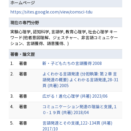
ホームページ
https://sites.google.com/view/comsci-tdu
現在の専門分野
実験心理学, 認知科学, 言語学, 教育心理学, 社会心理学 キー
ワード(他者意図理解、ジェスチャー、非言語コミュニケー
ション、言語獲得、語意獲得、)
著書・論文歴
1.
著書
新・子どもたちの言語獲得 2008
2.
著書
よくわかる言語発達 (分担執筆: 第２章 言
語発達の概要) よくわかる言語発達,28-31
頁 (共著) 2005
3.
著書
広がる！進化心理学 (共著) 2023/06
4.
著書
コミュニケーション発達の理論と支援,１
０-１９頁 (共著) 2018/04
5.
著書
言語発達とその支援,122-134頁 (共著)
2017/10