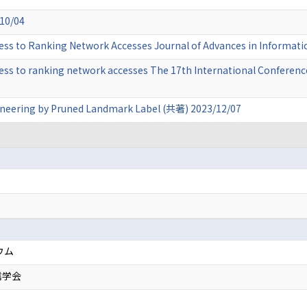
0/04
ess to Ranking Network Accesses Journal of Advances in Informat
ess to ranking network accesses The 17th International Conferen
ineering by Pruned Landmark Label (共著) 2023/12/07
ウム
信学会