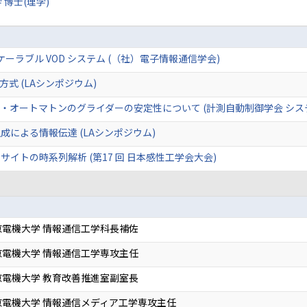
 博士(理学)
いたスケーラブル VOD システム (（社）電子情報通信学会)
式 (LAシンポジウム)
ife セル・オートマトンのグライダーの安定性について (計測自動制御学会 シ
による情報伝達 (LAシンポジウム)
イトの時系列解析 (第17 回 日本感性工学会大会)
電機大学 情報通信工学科長補佐
電機大学 情報通信工学専攻主任
電機大学 教育改善推進室副室長
京電機大学 情報通信メディア工学専攻主任