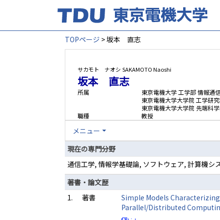
TOPページ
> 坂本 直志
サカモト ナオシ
SAKAMOTO Naoshi
坂本 直志
所属
東京電機大学 工学部 情報通
東京電機大学大学院 工学研究
東京電機大学大学院 先端科学
職種
教授
メニュー
現在の専門分野
通信工学, 情報学基礎論, ソフトウェア, 計算機シ
著書・論文歴
1.
著書
Simple Models Characterizing 
Parallel/Distributed Comput