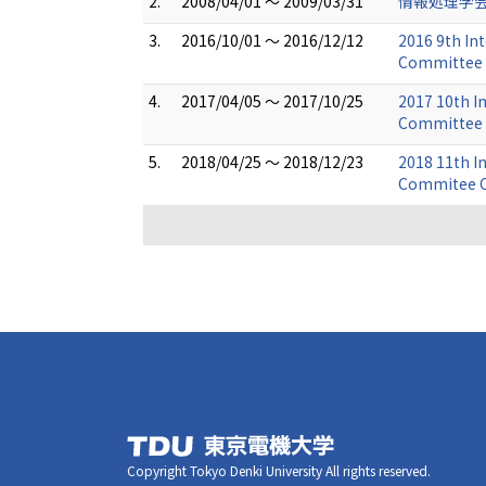
2.
2008/04/01 ～ 2009/03/31
情報処理学会
3.
2016/10/01 ～ 2016/12/12
2016 9th In
Committee
4.
2017/04/05 ～ 2017/10/25
2017 10th I
Committee
5.
2018/04/25 ～ 2018/12/23
2018 11th I
Commitee C
Copyright Tokyo Denki University All rights reserved.