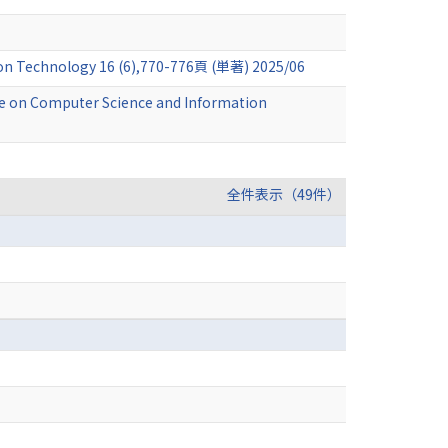
ion Technology 16 (6),770-776頁 (単著) 2025/06
ce on Computer Science and Information
全件表示（49件）