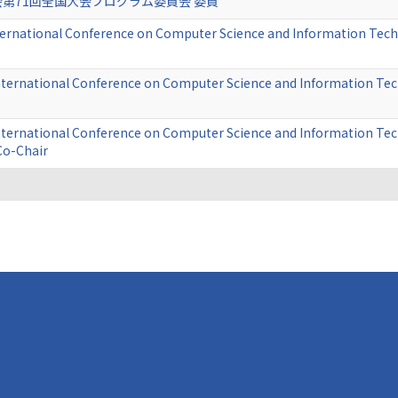
第71回全国大会プログラム委員会 委員
ternational Conference on Computer Science and Information Tec
nternational Conference on Computer Science and Information Te
nternational Conference on Computer Science and Information Te
o-Chair