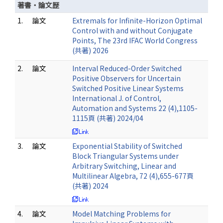
著書・論文歴
1.
論文
Extremals for Infinite-Horizon Optimal
Control with and without Conjugate
Points, The 23rd IFAC World Congress
(共著) 2026
2.
論文
Interval Reduced-Order Switched
Positive Observers for Uncertain
Switched Positive Linear Systems
International J. of Control,
Automation and Systems 22 (4),1105-
1115頁 (共著) 2024/04
3.
論文
Exponential Stability of Switched
Block Triangular Systems under
Arbitrary Switching, Linear and
Multilinear Algebra, 72 (4),655-677頁
(共著) 2024
4.
論文
Model Matching Problems for