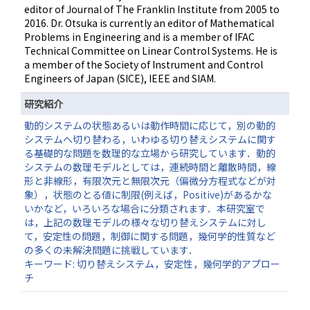
editor of Journal of The Franklin Institute from 2005 to
2016. Dr. Otsuka is currently an editor of Mathematical
Problems in Engineering and is a member of IFAC
Technical Committee on Linear Control Systems. He is
a member of the Society of Instrument and Control
Engineers of Japan (SICE), IEEE and SIAM.
研究紹介
動的システムの状態あるいは動作時間に応じて，別の動的
システムへ切り替わる，いわゆる切り替えシステムに関す
る基礎的な問題を数理的な立場から研究しています．動的
システムの数理モデルとしては，連続時間と離散時間，線
形と非線形，有限次元と無限次元（偏微分方程式などが対
象），状態のとる値に制限(例えば，Positive)があるかな
いかなど，いろいろな場合に分類されます．本研究室で
は，上記の数理モデルの様々な切り替えシステムに対し
て，安定性の問題，制御に関する問題，幾何学的性質など
の多くの未解決問題に挑戦しています．
キーワード: 切り替えシステム，安定性，幾何学的アプロー
チ