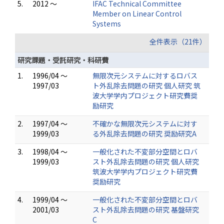
5.
2012 ～
IFAC Technical Committee
Member on Linear Control
Systems
全件表示（21件）
研究課題・受託研究・科研費
1.
1996/04 ～
無限次元システムに対するロバス
1997/03
ト外乱除去問題の研究 個人研究 筑
波大学学内プロジェクト研究費奨
励研究
2.
1997/04 ～
不確かな無限次元システムに対す
1999/03
る外乱除去問題の研究 奨励研究A
3.
1998/04 ～
一般化された不変部分空間とロバ
1999/03
スト外乱除去問題の研究 個人研究
筑波大学学内プロジェクト研究費
奨励研究
4.
1999/04 ～
一般化された不変部分空間とロバ
2001/03
スト外乱除去問題の研究 基盤研究
C