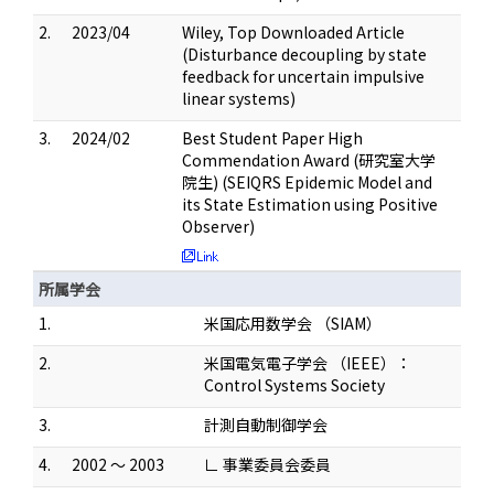
2.
2023/04
Wiley, Top Downloaded Article
(Disturbance decoupling by state
feedback for uncertain impulsive
linear systems)
3.
2024/02
Best Student Paper High
Commendation Award (研究室大学
院生) (SEIQRS Epidemic Model and
its State Estimation using Positive
Observer)
所属学会
1.
米国応用数学会 （SIAM）
2.
米国電気電子学会 （IEEE）：
Control Systems Society
3.
計測自動制御学会
4.
2002 ～ 2003
∟ 事業委員会委員