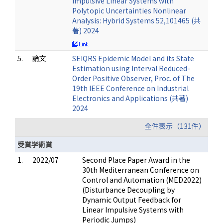
Impulsive Linear Systems with
Polytopic Uncertainties Nonlinear
Analysis: Hybrid Systems 52,101465 (共
著) 2024
5.
論文
SEIQRS Epidemic Model and its State
Estimation using Interval Reduced-
Order Positive Observer, Proc. of The
19th IEEE Conference on Industrial
Electronics and Applications (共著)
2024
全件表示（131件）
受賞学術賞
1.
2022/07
Second Place Paper Award in the
30th Mediterranean Conference on
Control and Automation (MED2022)
(Disturbance Decoupling by
Dynamic Output Feedback for
Linear Impulsive Systems with
Periodic Jumps)