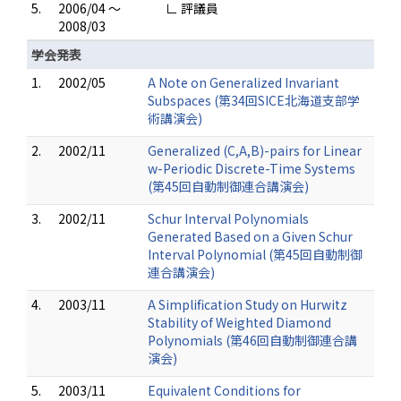
5.
2006/04 ～
∟ 評議員
2008/03
学会発表
1.
2002/05
A Note on Generalized Invariant
Subspaces (第34回SICE北海道支部学
術講演会)
2.
2002/11
Generalized (C,A,B)-pairs for Linear
w-Periodic Discrete-Time Systems
(第45回自動制御連合講演会)
3.
2002/11
Schur Interval Polynomials
Generated Based on a Given Schur
Interval Polynomial (第45回自動制御
連合講演会)
4.
2003/11
A Simplification Study on Hurwitz
Stability of Weighted Diamond
Polynomials (第46回自動制御連合講
演会)
5.
2003/11
Equivalent Conditions for