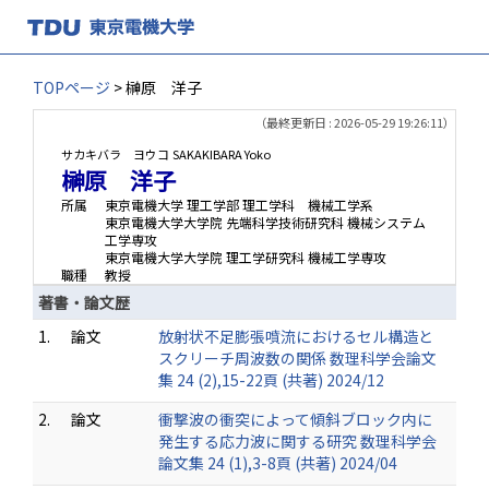
TOPページ
> 榊原 洋子
（最終更新日 : 2026-05-29 19:26:11）
サカキバラ ヨウコ
SAKAKIBARA Yoko
榊原 洋子
所属
東京電機大学 理工学部 理工学科 機械工学系
東京電機大学大学院 先端科学技術研究科 機械システム
工学専攻
東京電機大学大学院 理工学研究科 機械工学専攻
職種
教授
著書・論文歴
1.
論文
放射状不足膨張噴流におけるセル構造と
スクリーチ周波数の関係 数理科学会論文
集 24 (2),15-22頁 (共著) 2024/12
2.
論文
衝撃波の衝突によって傾斜ブロック内に
発生する応力波に関する研究 数理科学会
論文集 24 (1),3-8頁 (共著) 2024/04