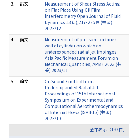
3.
論文
Measurement of Shear Stress Acting
on Flat Plate Using Oil Film
Interferometry Open Journal of Fluid
Dynamics 13 (5),217-225頁 (共著)
2023/12
4.
論文
Measurement of pressure on inner
wall of cylinder on which an
underexpanded radial jet impinges
Asia Pacific Measurement Forum on
Mechanical Quantities, APMF 2023 (共
著) 2023/11
5.
論文
On Sound Emitted from
Underexpanded Radial Jet
Proceedings of 15th International
Symposium on Experimental and
Computational Aerothermodynamics
of Internal Flows (ISAIF15) (共著)
2023/10
全件表示（137件）