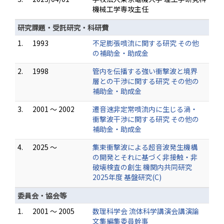
機械工学専攻主任
研究課題・受託研究・科研費
1.
1993
不足膨張噴流に関する研究 その他
の補助金・助成金
2.
1998
管内を伝播する強い衝撃波と境界
層との干渉に関する研究 その他の
補助金・助成金
3.
2001 ～ 2002
遷音速非定常噴流内に生じる渦・
衝撃波干渉に関する研究 その他の
補助金・助成金
4.
2025 ～
集束衝撃波による超音波発生機構
の開発とそれに基づく非接触・非
破壊検査の創生 機関内共同研究
2025年度 基盤研究(C)
委員会・協会等
1.
2001 ～ 2005
数理科学会 流体科学講演会講演論
文集編集委員幹事