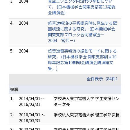
3.
2004
真空エジェクタ内流れの挙動につい
て， (日本機械学会関東支部第11期総
会講演会)
4.
2004
超音速噴流の平板衝突時に発生する壁
面噴流に関する研究， (日本機械学会
関東支部ブロック合同講演会－
2004 宮代－)
5.
2004
超音速衝突噴流の振動モードに関する
研究， (日本機械学会 関東支部創立10
周年記念第10期総会講演会講演論文
集，)
全件表示（84件）
役職
1.
2014/04/01 ～
学校法人東京電機大学 学生支援セン
2016/03/31
ター次長
2.
2016/04/01 ～
学校法人東京電機大学 理工学部次長
2018/03/31
3.
2023/04/01
学校法人東京電機大学 理工学研究科