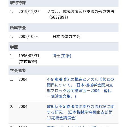
取得特許
1.
2019/12/27
ノズル、成膜装置及び皮膜の形成方法
（6637897）
所属学会
1.
2002/10 ～
日本流体力学会
学歴
1.
1996/03/31
博士(工学)
(学位取得)
学会発表
1.
2004
不足膨張噴流の構造とノズル形状との
関係について， (日本 機械学会関東支
部ブロック合同講演会－2004 宮代
－講演論文集，)
2.
2004
放射状不足膨張噴流周りの流れ場に関
する研究， (日本機械学会関東支部第
11期総会講演会)