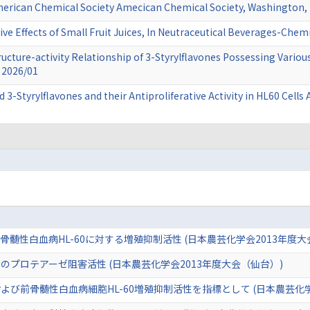
American Chemical Society Amecican Chemical Society, Washington
ve Effects of Small Fruit Juices, In Neutraceutical Beverages-Chem
ructure-activity Relationship of 3-Styrylflavones Possessing Variou
 2026/01
 3-Styrylflavones and their Antiproliferative Activity in HL60 Cel
髄性白血病HL-60に対する増殖抑制活性 (日本農芸化学会2013年度大
プロテアーゼ阻害活性 (日本農芸化学会2013年度大会（仙台）)
び前骨髄性白血病細胞HL-60増殖抑制活性を指標として (日本農芸化学