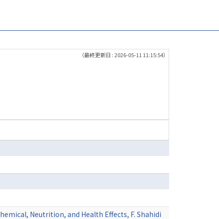
（最終更新日 : 2026-05-11 11:15:54）
emical, Neutrition, and Health Effects, F. Shahidi