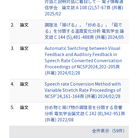
対話と説明対話に着目して― 電子情報通
信学会 論文誌 A 108 (2),57-67頁 (共著)
2025/02
2.
論文
調理法「揚げる」，「炒める」，「茹で
る」を分類する温度変化分析 電気学会 論
文誌 C 144 (5),481-488頁 (共著) 2024/05
3.
論文
Automatic Switching between Visual
Feedback and Auditory Feedback in
Speech Rate Converted Conversation
Proceedings of NCSP2024,202-205頁
(共著) 2024/02/28
4.
論文
Speech rate Conversion Method with
Variable Stretch Rate Proceedings of
NCSP'24,161-164頁 (共著) 2024/02/28
5.
論文
炒め物と揚げ物の調理音を分類する音響
分析 電気学会論文誌 C 142 (8),942-951頁
(共著) 2022/08
全件表示（59件）