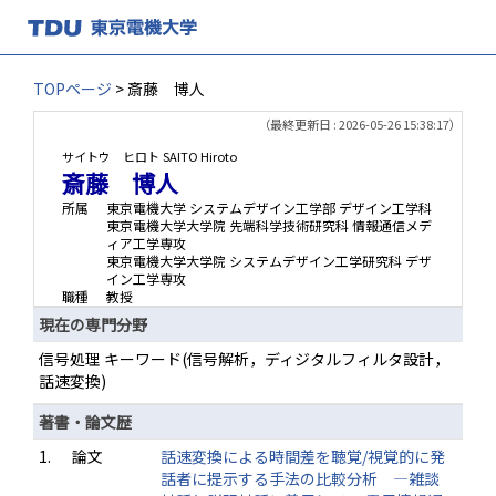
TOPページ
> 斎藤 博人
（最終更新日 : 2026-05-26 15:38:17）
サイトウ ヒロト
SAITO Hiroto
斎藤 博人
所属
東京電機大学 システムデザイン工学部 デザイン工学科
東京電機大学大学院 先端科学技術研究科 情報通信メデ
ィア工学専攻
東京電機大学大学院 システムデザイン工学研究科 デザ
イン工学専攻
職種
教授
現在の専門分野
信号処理 キーワード(信号解析，ディジタルフィルタ設計，
話速変換)
著書・論文歴
1.
論文
話速変換による時間差を聴覚/視覚的に発
話者に提示する手法の比較分析 ―雑談