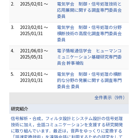
2.
2025/02/01 ～
電気学会 制御・信号処理技術と
応用展開に関する調査専門委員会
委員
3.
2023/02/01 ～
電気学会 制御・信号処理の分野
2025/01/31
横断技術の高度化調査専門委員会
委員
4.
2021/06/03 ～
電子情報通信学会 ヒューマンコ
2025/05/31
ミュニケーション基礎研究専門委
員会 幹事補佐
5.
2021/02/01 ～
電気学会 制御・信号処理の横断
2023/01/31
的な分野の発展に関する調査専門
委員会 委員
全件表示（9件）
研究紹介
信号解析・合成，フィルタ設計とシステム設計の信号処理
技術に加え，会話コミュニケーションを支援する研究開発
に取り組んでいます．最近は，音声をゆっくりに変換する
「話速変換技術」を遠隔会話に利用するための研究をして