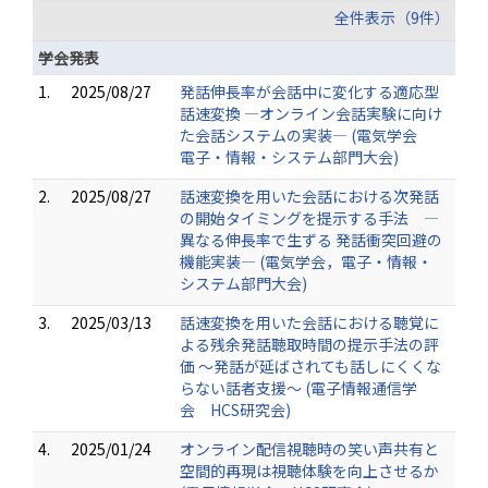
全件表示（9件）
学会発表
1.
2025/08/27
発話伸長率が会話中に変化する適応型
話速変換 ―オンライン会話実験に向け
た会話システムの実装― (電気学会
電子・情報・システム部門大会)
2.
2025/08/27
話速変換を用いた会話における次発話
の開始タイミングを提示する手法 ―
異なる伸長率で生ずる 発話衝突回避の
機能実装― (電気学会，電子・情報・
システム部門大会)
3.
2025/03/13
話速変換を用いた会話における聴覚に
よる残余発話聴取時間の提示手法の評
価 ～発話が延ばされても話しにくくな
らない話者支援～ (電子情報通信学
会 HCS研究会)
4.
2025/01/24
オンライン配信視聴時の笑い声共有と
空間的再現は視聴体験を向上させるか