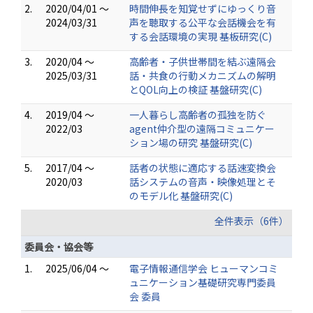
2.
2020/04/01 ～
時間伸長を知覚せずにゆっくり音
2024/03/31
声を聴取する公平な会話機会を有
する会話環境の実現 基板研究(C)
3.
2020/04 ～
高齢者・子供世帯間を結ぶ遠隔会
2025/03/31
話・共食の行動メカニズムの解明
とQOL向上の検証 基盤研究(C)
4.
2019/04 ～
一人暮らし高齢者の孤独を防ぐ
2022/03
agent仲介型の遠隔コミュニケー
ション場の研究 基盤研究(C)
5.
2017/04 ～
話者の状態に適応する話速変換会
2020/03
話システムの音声・映像処理とそ
のモデル化 基盤研究(C)
全件表示（6件）
委員会・協会等
1.
2025/06/04 ～
電子情報通信学会 ヒューマンコミ
ュニケーション基礎研究専門委員
会 委員