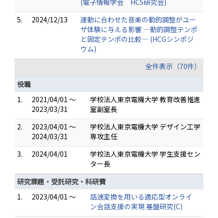
(電子情報学会 HCS研究会)
5.
2024/12/13
運動に合わせた音楽の動的調整がユー
ザ体験に与える影響 ―動的調整テンポ
と固定テンポの比較― (HCGシンポジ
ウム)
全件表示（70件）
役職
1.
2021/04/01 ～
学校法人東京電機大学 教育改善推進
2023/03/31
室副室長
2.
2023/04/01 ～
学校法人東京電機大学 デザイン工学
2024/03/31
専攻主任
3.
2024/04/01
学校法人東京電機大学 学生支援セン
ター長
研究課題・受託研究・科研費
1.
2023/04/01 ～
話速変換を用いる適応型オンライ
ン会話支援の実現 基盤研究(C)