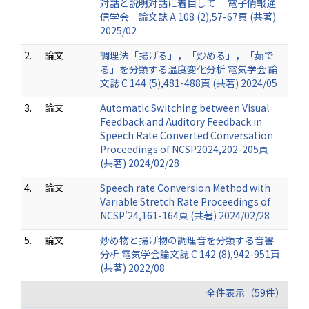
対話と説明対話に着目して― 電子情報通
信学会 論文誌 A 108 (2),57-67頁 (共著)
2025/02
2.
論文
調理法「揚げる」，「炒める」，「茹で
る」を分類する温度変化分析 電気学会 論
文誌 C 144 (5),481-488頁 (共著) 2024/05
3.
論文
Automatic Switching between Visual
Feedback and Auditory Feedback in
Speech Rate Converted Conversation
Proceedings of NCSP2024,202-205頁
(共著) 2024/02/28
4.
論文
Speech rate Conversion Method with
Variable Stretch Rate Proceedings of
NCSP'24,161-164頁 (共著) 2024/02/28
5.
論文
炒め物と揚げ物の調理音を分類する音響
分析 電気学会論文誌 C 142 (8),942-951頁
(共著) 2022/08
全件表示（59件）