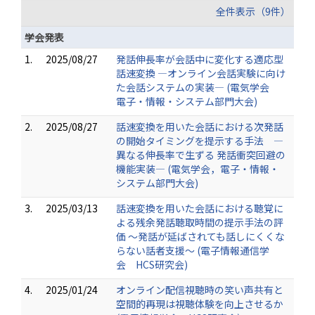
全件表示（9件）
学会発表
1.
2025/08/27
発話伸長率が会話中に変化する適応型
話速変換 ―オンライン会話実験に向け
た会話システムの実装― (電気学会
電子・情報・システム部門大会)
2.
2025/08/27
話速変換を用いた会話における次発話
の開始タイミングを提示する手法 ―
異なる伸長率で生ずる 発話衝突回避の
機能実装― (電気学会，電子・情報・
システム部門大会)
3.
2025/03/13
話速変換を用いた会話における聴覚に
よる残余発話聴取時間の提示手法の評
価 ～発話が延ばされても話しにくくな
らない話者支援～ (電子情報通信学
会 HCS研究会)
4.
2025/01/24
オンライン配信視聴時の笑い声共有と
空間的再現は視聴体験を向上させるか