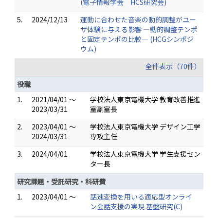
(電子情報学会 HCS研究会)
5.
2024/12/13
運動に合わせた音楽の動的調整がユー
ザ体験に与える影響 ―動的調整テンポ
と固定テンポの比較― (HCGシンポジ
ウム)
全件表示（70件）
役職
1.
2021/04/01 ～
学校法人東京電機大学 教育改善推進
2023/03/31
室副室長
2.
2023/04/01 ～
学校法人東京電機大学 デザイン工学
2024/03/31
専攻主任
3.
2024/04/01
学校法人東京電機大学 学生支援セン
ター長
研究課題・受託研究・科研費
1.
2023/04/01 ～
話速変換を用いる適応型オンライ
ン会話支援の実現 基盤研究(C)