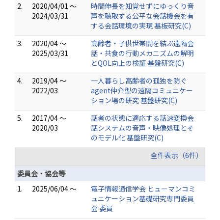
2.
2020/04/01 ～
時間伸長を知覚せずにゆっくり音
2024/03/31
声を聴取する公平な会話機会を有
する会話環境の実現 基板研究(C)
3.
2020/04 ～
高齢者・子供世帯間を結ぶ遠隔会
2025/03/31
話・共食の行動メカニズムの解明
とQOL向上の検証 基盤研究(C)
4.
2019/04 ～
一人暮らし高齢者の孤独を防ぐ
2022/03
agent仲介型の遠隔コミュニケー
ション場の研究 基盤研究(C)
5.
2017/04 ～
話者の状態に適応する話速変換会
2020/03
話システムの音声・映像処理とそ
のモデル化 基盤研究(C)
全件表示（6件）
委員会・協会等
1.
2025/06/04 ～
電子情報通信学会 ヒューマンコミ
ュニケーション基礎研究専門委員
会 委員