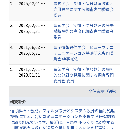
2.
2025/02/01 ～
電気学会 制御・信号処理技術と
応用展開に関する調査専門委員会
委員
3.
2023/02/01 ～
電気学会 制御・信号処理の分野
2025/01/31
横断技術の高度化調査専門委員会
委員
4.
2021/06/03 ～
電子情報通信学会 ヒューマンコ
2025/05/31
ミュニケーション基礎研究専門委
員会 幹事補佐
5.
2021/02/01 ～
電気学会 制御・信号処理の横断
2023/01/31
的な分野の発展に関する調査専門
委員会 委員
全件表示（9件）
研究紹介
信号解析・合成，フィルタ設計とシステム設計の信号処理
技術に加え，会話コミュニケーションを支援する研究開発
に取り組んでいます．最近は，音声をゆっくりに変換する
「話速変換技術」を遠隔会話に利用するための研究をして