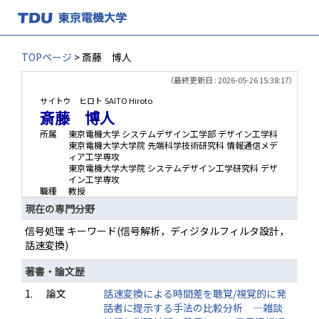
TOPページ
> 斎藤 博人
（最終更新日 : 2026-05-26 15:38:17）
サイトウ ヒロト
SAITO Hiroto
斎藤 博人
所属
東京電機大学 システムデザイン工学部 デザイン工学科
東京電機大学大学院 先端科学技術研究科 情報通信メデ
ィア工学専攻
東京電機大学大学院 システムデザイン工学研究科 デザ
イン工学専攻
職種
教授
現在の専門分野
信号処理 キーワード(信号解析，ディジタルフィルタ設計，
話速変換)
著書・論文歴
1.
論文
話速変換による時間差を聴覚/視覚的に発
話者に提示する手法の比較分析 ―雑談