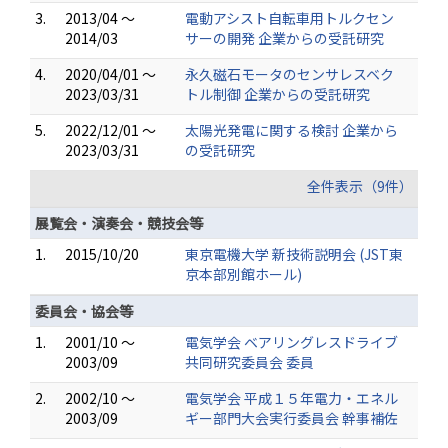
3.
2013/04 ～
電動アシスト自転車用トルクセン
2014/03
サーの開発 企業からの受託研究
4.
2020/04/01 ～
永久磁石モータのセンサレスベク
2023/03/31
トル制御 企業からの受託研究
5.
2022/12/01 ～
太陽光発電に関する検討 企業から
2023/03/31
の受託研究
全件表示（9件）
展覧会・演奏会・競技会等
1.
2015/10/20
東京電機大学 新技術説明会 (JST東
京本部別館ホール)
委員会・協会等
1.
2001/10 ～
電気学会 ベアリングレスドライブ
2003/09
共同研究委員会 委員
2.
2002/10 ～
電気学会 平成１５年電力・エネル
2003/09
ギー部門大会実行委員会 幹事補佐