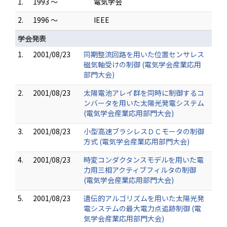
1.
1993 ～
電気学会
2.
1996 ～
IEEE
学会発表
1.
2001/08/23
同期整流回路を用いた位置センサレス
磁気軸受けの制御 (電気学会産業応用
部門大会)
2.
2001/08/23
太陽電池アレイ群を同時に制御するコ
ンバータを用いた太陽光発電システム
(電気学会産業応用部門大会)
3.
2001/08/23
小型高速ブラシレスＤＣモータの制御
方式 (電気学会産業応用部門大会)
4.
2001/08/23
時変コンダクタンスモデルを用いた電
力用三相アクティブフィルタの制御
(電気学会産業応用部門大会)
5.
2001/08/23
遺伝的アルゴリズムを用いた太陽光発
電システムの最大電力点追跡制御 (電
気学会産業応用部門大会)