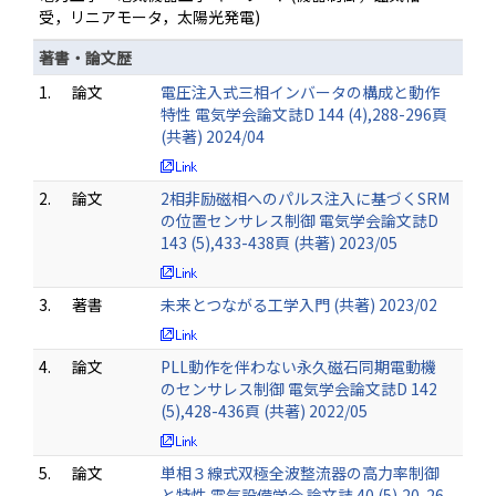
受，リニアモータ，太陽光発電)
著書・論文歴
1.
論文
電圧注入式三相インバータの構成と動作
特性 電気学会論文誌D 144 (4),288-296頁
(共著) 2024/04
2.
論文
2相非励磁相へのパルス注入に基づくSRM
の位置センサレス制御 電気学会論文誌D
143 (5),433-438頁 (共著) 2023/05
3.
著書
未来とつながる工学入門 (共著) 2023/02
4.
論文
PLL動作を伴わない永久磁石同期電動機
のセンサレス制御 電気学会論文誌D 142
(5),428-436頁 (共著) 2022/05
5.
論文
単相３線式双極全波整流器の高力率制御
と特性 電気設備学会 論文誌 40 (5),20-26