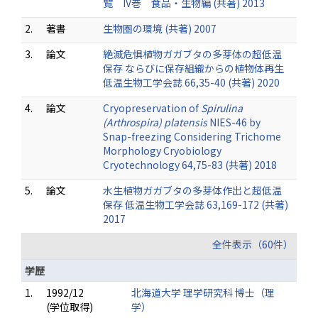
覧 IV巻 食品・生物編 (共著) 2013
2.
著書
生物圏の環境 (共著) 2007
3.
論文
絶滅危惧植物ガガブタの多芽体の超低温
保存 ならびに保存組織からの植物体再生
低温生物工学会誌 66,35-40 (共著) 2020
4.
論文
Cryopreservation of
Spirulina
(Arthrospira) platensis
NIES-46 by
Snap-freezing Considering Trichome
Morphology Cryobiology
Cryotechnology 64,75-83 (共著) 2018
5.
論文
水生植物ガガブタの多芽体作出と超低温
保存 低温生物工学会誌 63,169-172 (共著)
2017
全件表示（60件）
学歴
1.
1992/12
北海道大学 理学研究科 博士（理
(学位取得)
学）