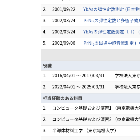
2.
2001/09/22
YbAsの弾性定数測定 (日本
3.
2002/03/24
PrNi
の弾性定数と多極子効果（
5
4.
2002/03/24
YbAsの弾性定数測定（Ⅱ） 
5.
2002/09/06
PrNi
の磁場中超音波測定 (
5
役職
1.
2016/04/01 ～ 2017/03/31
学校法人東京
2.
2022/04/01 ～ 2025/03/31
学校法人東京
担当経験のある科目
1.
コンピュータ基礎および演習1 （東京電機大
2.
コンピュータ基礎および演習2 （東京電機大
3.
半導体材料工学 （東京電機大学）