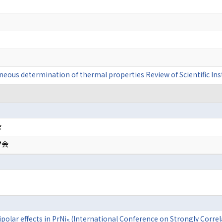
eous determination of thermal properties Review of Scientific I
会
学会
polar effects in PrNi
(International Conference on Strongly Correl
5