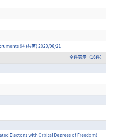
nstruments 94 (共著) 2023/08/21
全件表示（16件）
ated Electons with Orbital Degrees of Freedom)