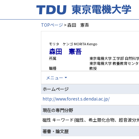
TOPページ
> 森田 憲吾
モリタ ケンゴ
MORITA Kengo
森田 憲吾
所属
東京電機大学 工学部 自然科
東京電機大学 教養教育センタ
職種
教授
メニュー
ホームページ
http://www.forest.s.dendai.ac.jp/
現在の専門分野
磁性 キーワード(磁性、希土類化合物、超音波分光
著書・論文歴