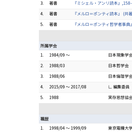
3.
著書
『ミシェル・アンリ読本』,158-165
4.
著書
『メルロ＝ポンティ読本』 (共著) 2
5.
著書
『メルロ＝ポンティ哲学者事典』別巻 
所属学会
1.
1984/09 ～
日本現象学
2.
1988/03
日本哲学会
3.
1988/06
日本倫理学
4.
2015/09 ～ 2017/08
∟ 編集委員
5.
1988
実存思想協
職歴
1.
1998/04 ～ 1999/09
東京電機大学