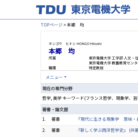
TOPページ
> 本郷 均
ホンゴウ ヒトシ
HONGO Hitoshi
本郷 均
所属
東京電機大学 工学部 人文・
東京電機大学 教養教育センタ
職種
特定教授
メニュー
現在の専門分野
哲学, 美学 キーワード(フランス哲学、現象学、
著書・論文歴
1.
著書
『現代に生きる現象学 意味・身体・ケ
2.
著書
『新しく学ぶ西洋哲学史』 (共著) 2