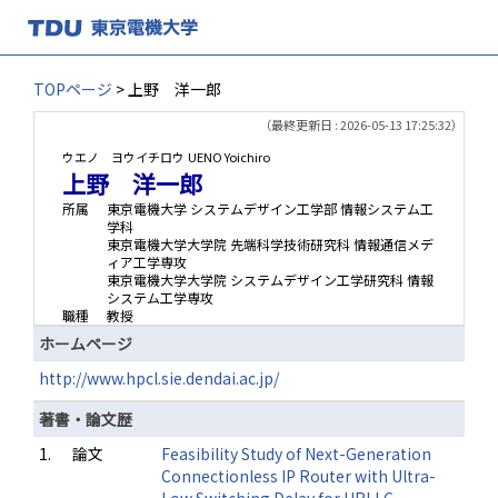
TOPページ
> 上野 洋一郎
（最終更新日 : 2026-05-13 17:25:32）
ウエノ ヨウイチロウ
UENO Yoichiro
上野 洋一郎
所属
東京電機大学 システムデザイン工学部 情報システム工
学科
東京電機大学大学院 先端科学技術研究科 情報通信メデ
ィア工学専攻
東京電機大学大学院 システムデザイン工学研究科 情報
システム工学専攻
職種
教授
ホームページ
http://www.hpcl.sie.dendai.ac.jp/
著書・論文歴
1.
論文
Feasibility Study of Next-Generation
Connectionless IP Router with Ultra-