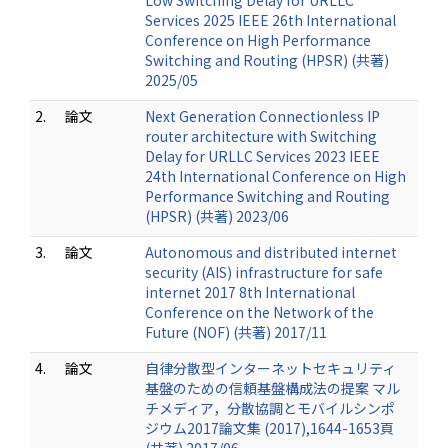
Low Switching Delay for URLLC
Services 2025 IEEE 26th International
Conference on High Performance
Switching and Routing (HPSR) (共著)
2025/05
2.
論文
Next Generation Connectionless IP
router architecture with Switching
Delay for URLLC Services 2023 IEEE
24th International Conference on High
Performance Switching and Routing
(HPSR) (共著) 2023/06
3.
論文
Autonomous and distributed internet
security (AIS) infrastructure for safe
internet 2017 8th International
Conference on the Network of the
Future (NOF) (共著) 2017/11
4.
論文
自律分散型インターネットセキュリティ
基盤のための信頼基盤構成法の提案 マル
チメディア，分散協調とモバイルシンポ
ジウム2017論文集 (2017),1644-1653頁