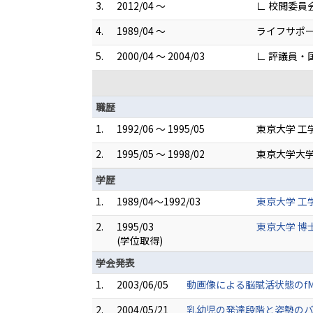
3.
2012/04 ～
∟ 校閲委員
4.
1989/04 ～
ライフサポ
5.
2000/04 ～ 2004/03
∟ 評議員・
職歴
1.
1992/06 ～ 1995/05
東京大学 工
2.
1995/05 ～ 1998/02
東京大学大学
学歴
1.
1989/04～1992/03
東京大学 工
2.
1995/03
東京大学 博
(学位取得)
学会発表
1.
2003/06/05
動画像による脳賦活状態のfMR
2.
2004/05/21
乳幼児の発達段階と姿勢のバイ