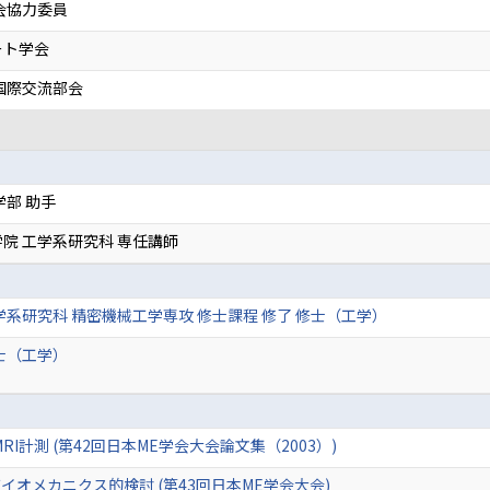
会協力委員
ート学会
国際交流部会
学部 助手
院 工学系研究科 専任講師
学系研究科 精密機械工学専攻 修士課程 修了 修士（工学）
士（工学）
I計測 (第42回日本ME学会大会論文集（2003）)
オメカニクス的検討 (第43回日本ME学会大会)