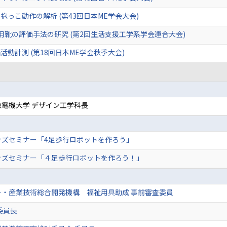
っこ動作の解析 (第43回日本ME学会大会)
用靴の評価手法の研究 (第2回生活支援工学系学会連合大会)
動計測 (第18回日本ME学会秋季大会)
電機大学 デザイン工学科長
ッズセミナー「4足歩行ロボットを作ろう」
ッズセミナー「４足歩行ロボットを作ろう！」
ー・産業技術総合開発機構 福祉用具助成 事前審査委員
 委員長