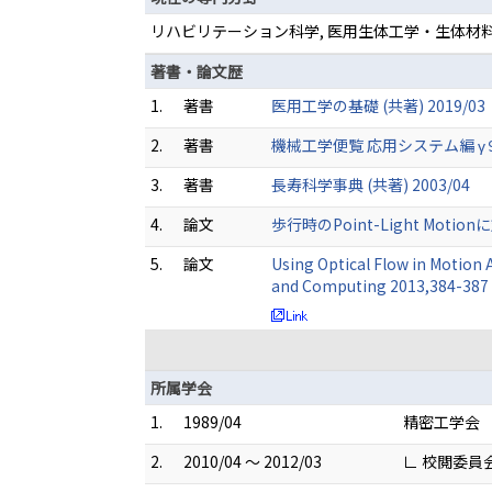
リハビリテーション科学, 医用生体工学・生体材料
著書・論文歴
1.
著書
医用工学の基礎 (共著) 2019/03
2.
著書
機械工学便覧 応用システム編 γ９ 医
3.
著書
長寿科学事典 (共著) 2003/04
4.
論文
歩行時のPoint-Light Moti
5.
論文
Using Optical Flow in Motion 
and Computing 2013,384-387
所属学会
1.
1989/04
精密工学会
2.
2010/04 ～ 2012/03
∟ 校閲委員