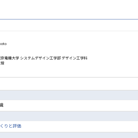
koto
東京電機大学 システムデザイン工学部 デザイン工学科
教授
識
くりと評価