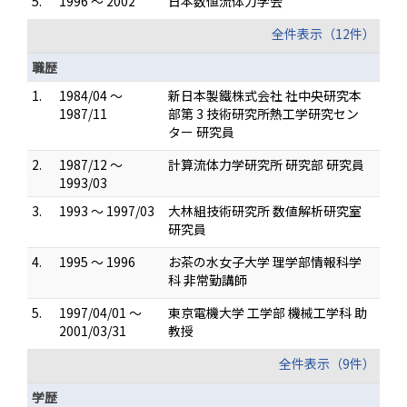
5.
1996 ～ 2002
日本数値流体力学会
全件表示（12件）
職歴
1.
1984/04 ～
新日本製鐵株式会社 社中央研究本
1987/11
部第 3 技術研究所熱工学研究セン
ター 研究員
2.
1987/12 ～
計算流体力学研究所 研究部 研究員
1993/03
3.
1993 ～ 1997/03
大林組技術研究所 数値解析研究室
研究員
4.
1995 ～ 1996
お茶の水女子大学 理学部情報科学
科 非常勤講師
5.
1997/04/01 ～
東京電機大学 工学部 機械工学科 助
2001/03/31
教授
全件表示（9件）
学歴