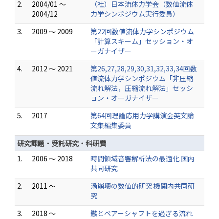
2.
2004/01 ～
（社）日本流体力学会（数値流体
2004/12
力学シンポジウム実行委員）
3.
2009 ～ 2009
第22回数値流体力学シンポジウム
「計算スキーム」セッション・オ
ーガナイザー
4.
2012 ～ 2021
第26,27,28,29,30,31,32,33,34回数
値流体力学シンポジウム「非圧縮
流れ解法，圧縮流れ解法」セッシ
ョン・オーガナイザー
5.
2017
第64回理論応用力学講演会英文論
文集編集委員
研究課題・受託研究・科研費
1.
2006 ～ 2018
時間領域音響解析法の最適化 国内
共同研究
2.
2011 ～
渦崩壊の数値的研究 機関内共同研
究
3.
2018 ～
鏃とベアーシャフトを過ぎる流れ