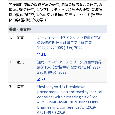
非圧縮性流体の数値解法の研究, 流体の層流混合の研究, 渦
崩壊現象の研究, シンプレクティック積分法の研究, 音波伝
播の数値的研究, 物体の空力抵抗の研究 キーワード(計算流
体力学 (数値流体力学))
著書・論文歴
1.
論文
アーチェリー用ベアシャフト表面定常流
の数値解析 日本計算工学会論文集
2022,20220008 (共著) 2022
2.
論文
迎角のついたアーチェリー矢側面の境界
層流れの安定性解析 ながれ 41 (4),281-
290頁 (共著) 2022
3.
論文
Unsteady vortex breakdown
phenomena in an enclosed cylindrical
container with a rotating disk Proc.
ASME-JSME-KSME 2019 Joint Fluids
Engineering Conference AJK2019-
4751 (共著) 2019