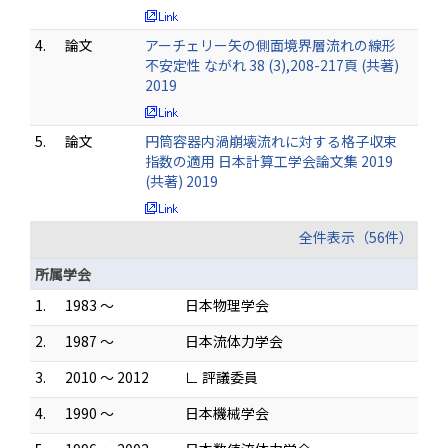
4.
論文
アーチェリー矢の側面境界層流れの線形
不安定性 ながれ 38 (3),208-217頁 (共著)
2019
5.
論文
円筒容器内渦崩壊流れに対する格子収束
指数の適用 日本計算工学会論文集 2019
(共著) 2019
全件表示（56件）
所属学会
1.
1983 ～
日本物理学会
2.
1987 ～
日本流体力学会
3.
2010 ～ 2012
∟ 評議委員
4.
1990 ～
日本機械学会