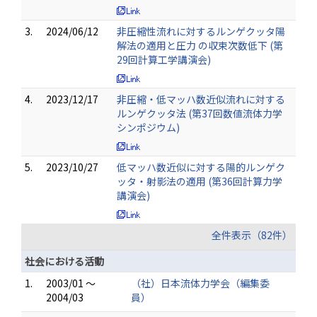
3.
2024/06/12
非圧縮性流れに対するルンゲクッタ陽
解法の適用と圧力 の収束次数低下 (第
29回計算工学講演会)
4.
2023/12/17
非圧縮・低マッハ数近似流れに対する
ルンゲクッタ法 (第37回数値流体力学
シンポジウム)
5.
2023/10/27
低マッハ数近似に対する陽的ルンゲク
ッタ・射影法の適用 (第36回計算力学
講演会)
全件表示（82件）
社会における活動
1.
2003/01 ～
（社）日本流体力学会（編集委
2004/03
員）