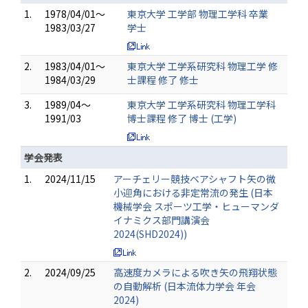
1.
1978/04/01～
東京大学 工学部 物理工学科 卒業
1983/03/27
学士
2.
1983/04/01～
東京大学 工学系研究科 物理工学 修
1984/03/29
士課程 修了 修士
3.
1989/04～
東京大学 工学系研究科 物理工学科
1991/03
博士課程 修了 博士 (工学)
学会発表
1.
2024/11/15
アーチェリー競技ベアシャフト矢の微
小迎角における非定常流の発生 (日本
機械学会 スポーツ工学・ヒューマンダ
イナミクス部門講演会
2024(SHD2024))
2.
2024/09/25
高速度カメラによる吹き矢の飛翔状態
の自動解析 (日本流体力学会 年会
2024)