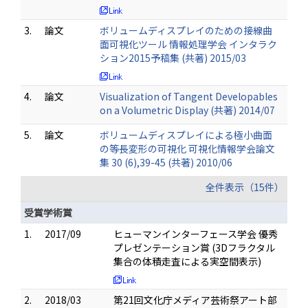
3.
論文
ボリュームディスプレイのための接線曲
面可視化ツール 情報処理学会 インタラク
ション2015予稿集 (共著) 2015/03
4.
論文
Visualization of Tangent Developables
on a Volumetric Display (共著) 2014/07
5.
論文
ボリュームディスプレイによる極小曲面
の等長変形の可視化 可視化情報学会論文
集 30 (6),39-45 (共著) 2010/06
全件表示（15件）
受賞学術賞
1.
2017/09
ヒューマンインターフェース学会 優秀
プレゼンテーション賞 (3Dフラクタル
集合の体積走査による実空間表示)
2.
2018/03
第21回文化庁メディア芸術祭アート部