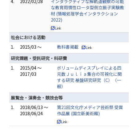
4.
2022/02/28
インタラクティブな解軌道観察の可能
な教育用慣性ロータ型倒立振子実験教
材 (情報処理学会インタラクション
2022)
社会における活動
1.
2015/03 ～
教科書掲載
研究課題・受託研究・科研費
1.
2015/04 ～
ボリュームディスプレイによる四
2017/03
元数Ｊｕｌｉａ集合の可視化に関
する研究 基盤研究研究（C）（一
般）
展覧会・演奏会・競技会等
1.
2018/06/13 ～
第21回文化庁メディア芸術祭 受賞
2018/06/24
作品展 (国立新美術館)