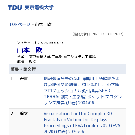
TOPページ
> 山本 欧
（最終更新日 : 2023-03-03 18:26:17）
ヤマモト オウ
YAMAMOTO O
山本 欧
所属
東京電機大学 工学部 電子システム工学科
職種
教授
著書・論文歴
1.
著書
情報処理分野の英和辞典用用語解説およ
び英語例文の執筆．約150項目． 小学館
プロフェッショナル英和辞典 SPED
TERRA(物質・工学編) ポケット プログレ
ッシブ辞典 (共著) 2004/06
2.
論文
Visualisation Tool for Complex 3D
Fractals on Volumetric Displays
Proceedings of EVA London 2020 (EVA
2020) (共著) 2020/06