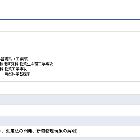
学基礎系（工学部）
技術研究科 物質生命理工学専攻
科 物質工学専攻
ー 自然科学基礎系
体、測定法の開発、新奇物理現象の解明)