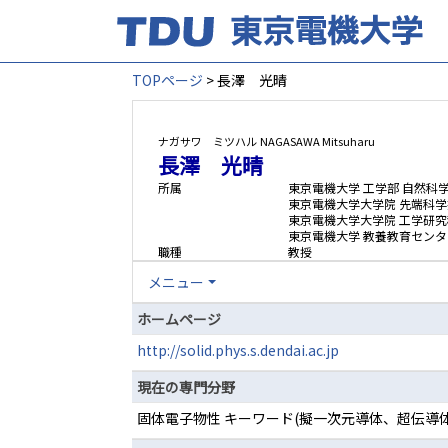
TOPページ
> 長澤 光晴
ナガサワ ミツハル
NAGASAWA Mitsuharu
長澤 光晴
所属
東京電機大学 工学部 自然科
東京電機大学大学院 先端科学
東京電機大学大学院 工学研究
東京電機大学 教養教育センタ
職種
教授
メニュー
ホームページ
http://solid.phys.s.dendai.ac.jp
現在の専門分野
固体電子物性 キーワード(擬一次元導体、超伝導