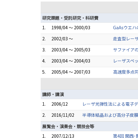
研究課題・受託研究・科研費
1.
1998/04 ～ 2000/03
GaAsウエ
2.
2002/03 ～
走査型レー
3.
2003/04 ～ 2005/03
サファイア
4.
2003/04 ～ 2004/03
レーザスペ
5.
2005/04 ～ 2007/03
高速度多点
講師・講演
1.
2006/12
レーザ光弾性法による電子デ
2.
2016/11/02
半導体結晶および高分子皮膜
展覧会・演奏会・競技会等
1.
2007/12/13
第4回 関西