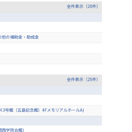
全件表示（20件）
の他の補助金・助成金
全件表示（25件）
3号館（五島記念館）4FメモリアルホールA)
関西学院会館)