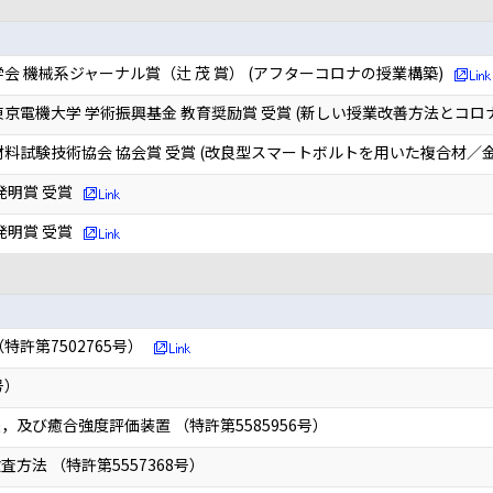
会 機械系ジャーナル賞（辻 茂 賞） (アフターコロナの授業構築)
京電機大学 学術振興基金 教育奨励賞 受賞 (新しい授業改善方法とコ
料試験技術協会 協会賞 受賞 (改良型スマートボルトを用いた複合材／
発明賞 受賞
発明賞 受賞
許第7502765号）
号）
及び癒合強度評価装置 （特許第5585956号）
方法 （特許第5557368号）