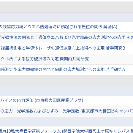
ハの残留応力場とウエハ熱処理時に誘起される転位の関係 奨励(A)
ザ光弾性法の開発と半導体ウエハおよび光学部品の応力測定への応用 そ
の複屈折測定と半導体レーザの通信速度向上技術への応用 若手研究B
ックル法による疲労破損域の同定 機関内共同研究
同時測定型応力顕微鏡の開発と細胞の応力場測定への応用 若手研究A
バイスの応力評価 (東京都大田区産業プラザ)
の応力－光学定数およびひずみ－光学定数 (東京都市大世田谷キャンパス
･関東10私大産官学連携フォーラム (関西学院大学西宮上ケ原キャンパス 