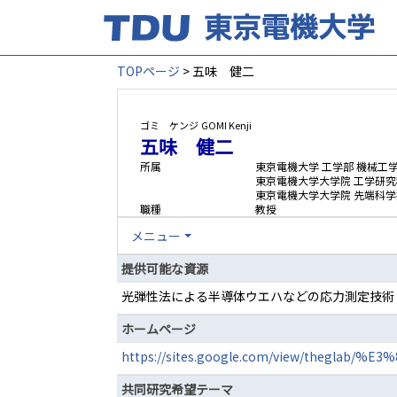
TOPページ
> 五味 健二
ゴミ ケンジ
GOMI Kenji
五味 健二
所属
東京電機大学 工学部 機械工
東京電機大学大学院 工学研究
東京電機大学大学院 先端科学
職種
教授
メニュー
提供可能な資源
光弾性法による半導体ウエハなどの応力測定技術
ホームページ
https://sites.google.com/view/theglab
共同研究希望テーマ