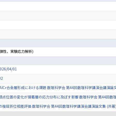
光弾性、実験応力解析)
6/04/01
02
Cr合金層形成における課題 数理科学会 第44回数理科学講演会講演論文集 (共
位置の変化が接着層の応力分布に及ぼす影響 数理科学会 第44回数理科学講演
折位相差評価 数理科学会 第44回数理科学講演会講演論文集 (共著) 202