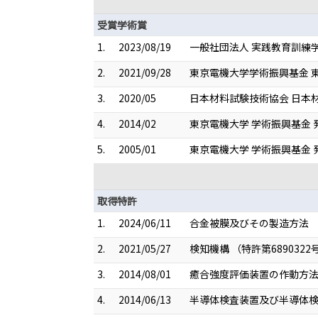
受賞学術賞
1.
2023/08/19
一般社団法人 実践教育訓練学
2.
2021/09/28
東京電機大学学術振興基金 東
3.
2020/05
日本材料試験技術協会 日本材
4.
2014/02
東京電機大学 学術振興基金 
5.
2005/01
東京電機大学 学術振興基金 
取得特許
1.
2024/06/11
合金被膜及びその製造方法 （特
2.
2021/05/27
検知機構 （特許第6890322
3.
2014/08/01
癒合強度評価装置の作動方法，
4.
2014/06/13
半導体検査装置及び半導体検査