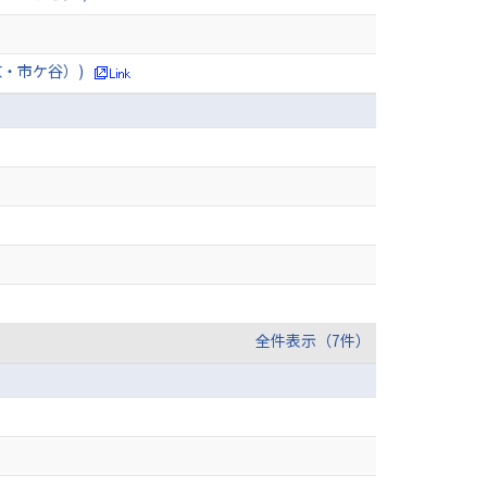
京・市ケ谷）)
全件表示（7件）