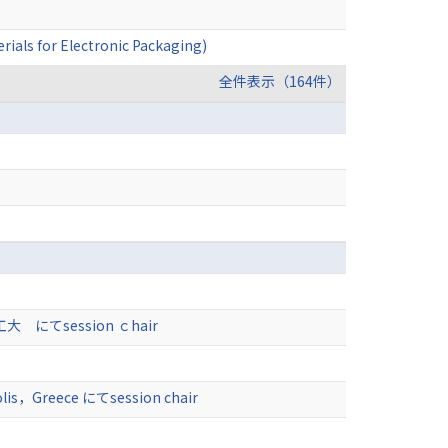
rials for Electronic Packaging)
全件表示（164件）
5) 東工大 にてsession ｃhair
polis，Greece にてsession chair