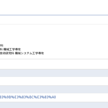
学科
科 機械工学専攻
技術研究科 機械システム工学専攻
/%E3%83%9B%E3%83%BC%E3%83%A0