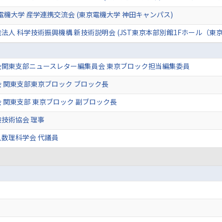
京電機大学 産学連携交流会 (東京電機大学 神田キャンパス)
法人 科学技術振興機構 新技術説明会 (JST東京本部別館1Fホール（東
会関東支部ニュースレター編集員会 東京ブロック担当編集委員
 関東支部東京ブロック ブロック長
 関東支部 東京ブロック 副ブロック長
技術協会 理事
数理科学会 代議員