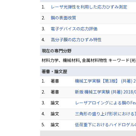
1.
レーザ光弾性を利用した応力ひずみ測定
2.
鋼の表面改質
3.
電子デバイスの応力評価
4.
高分子膜の応力ひずみ特性
現在の専門分野
材料力学、機械材料, 金属材料物性 キーワード(
著書・論文歴
1.
著書
機械工学実験【第3版】 (共著) 202
2.
著書
新版 機械工学実験 (共著) 2018/
3.
論文
レーザアロイングによる鋼のFeAl
4.
論文
三角形の盛り上げ形状における頂点
5.
論文
低荷重下におけるハイドロゲルの複屈