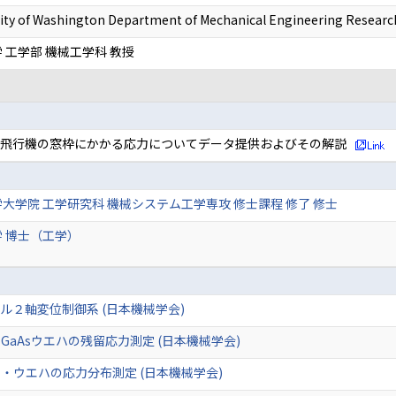
ity of Washington Department of Mechanical Engineering Researc
 工学部 機械工学科 教授
」で，飛行機の窓枠にかかる応力についてデータ提供およびその解説
大学院 工学研究科 機械システム工学専攻 修士課程 修了 修士
 博士（工学）
ル２軸変位制御系 (日本機械学会)
aAsウエハの残留応力測定 (日本機械学会)
・ウエハの応力分布測定 (日本機械学会)