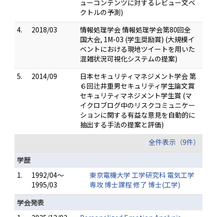
ューコンテンツに対するレビュー文ベ
クトルの予測)
4.
2018/03
情報処理学会 情報処理学会第80回全
国大会, 1M-03 (学生奨励賞) (大規模イ
ベントにおける現地ツイートを用いた
混雑状況可視化システムの提案)
5.
2014/09
日本セキュリティマネジメント学会 第
６回辻井重男セキュリティ学生論文賞
セキュリティマネジメント学生賞 (マ
イクロブログ中のリスクコミュニケー
ションに関する有益な意見を自動的に
抽出する手法の提案と評価)
全件表示（9件）
学歴
1.
1992/04～
東京電機大学 工学研究科 電気工学
1995/03
専攻 博士課程 修了 博士(工学)
学会発表