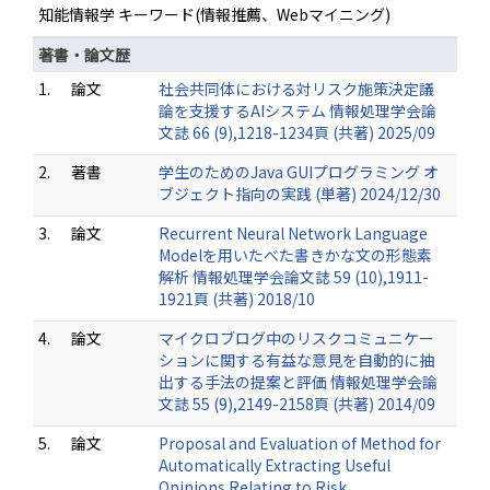
知能情報学 キーワード(情報推薦、Webマイニング)
著書・論文歴
1.
論文
社会共同体における対リスク施策決定議
論を支援するAIシステム 情報処理学会論
文誌 66 (9),1218-1234頁 (共著) 2025/09
2.
著書
学生のためのJava GUIプログラミング オ
ブジェクト指向の実践 (単著) 2024/12/30
3.
論文
Recurrent Neural Network Language
Modelを用いたべた書きかな文の形態素
解析 情報処理学会論文誌 59 (10),1911-
1921頁 (共著) 2018/10
4.
論文
マイクロブログ中のリスクコミュニケー
ションに関する有益な意見を自動的に抽
出する手法の提案と評価 情報処理学会論
文誌 55 (9),2149-2158頁 (共著) 2014/09
5.
論文
Proposal and Evaluation of Method for
Automatically Extracting Useful
Opinions Relating to Risk