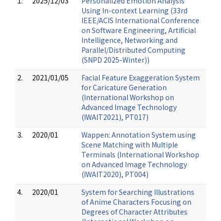
1.
2025/12/03
Personalized Emotion Analysis
Using In-context Learning (33rd
IEEE/ACIS International Conference
on Software Engineering, Artificial
Intelligence, Networking and
Parallel/Distributed Computing
(SNPD 2025-Winter))
2.
2021/01/05
Facial Feature Exaggeration System
for Caricature Generation
(International Workshop on
Advanced Image Technology
(IWAIT2021), PT017)
3.
2020/01
Wappen: Annotation System using
Scene Matching with Multiple
Terminals (International Workshop
on Advanced Image Technology
(IWAIT2020), PT004)
4.
2020/01
System for Searching Illustrations
of Anime Characters Focusing on
Degrees of Character Attributes