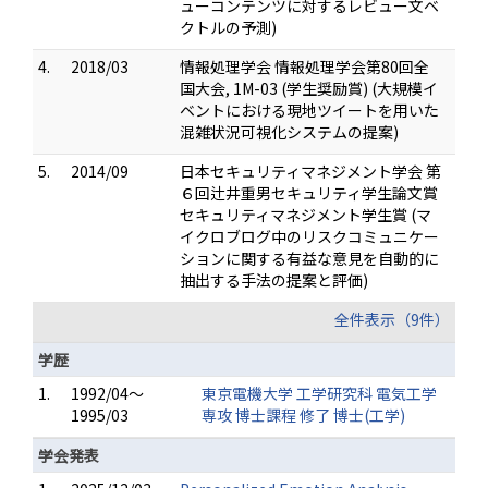
ューコンテンツに対するレビュー文ベ
クトルの予測)
4.
2018/03
情報処理学会 情報処理学会第80回全
国大会, 1M-03 (学生奨励賞) (大規模イ
ベントにおける現地ツイートを用いた
混雑状況可視化システムの提案)
5.
2014/09
日本セキュリティマネジメント学会 第
６回辻井重男セキュリティ学生論文賞
セキュリティマネジメント学生賞 (マ
イクロブログ中のリスクコミュニケー
ションに関する有益な意見を自動的に
抽出する手法の提案と評価)
全件表示（9件）
学歴
1.
1992/04～
東京電機大学 工学研究科 電気工学
1995/03
専攻 博士課程 修了 博士(工学)
学会発表