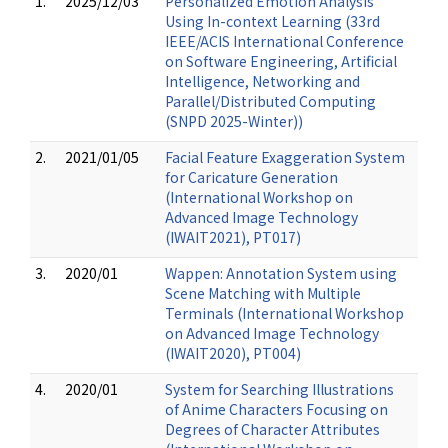
1.
2025/12/03
Personalized Emotion Analysis
Using In-context Learning (33rd
IEEE/ACIS International Conference
on Software Engineering, Artificial
Intelligence, Networking and
Parallel/Distributed Computing
(SNPD 2025-Winter))
2.
2021/01/05
Facial Feature Exaggeration System
for Caricature Generation
(International Workshop on
Advanced Image Technology
(IWAIT2021), PT017)
3.
2020/01
Wappen: Annotation System using
Scene Matching with Multiple
Terminals (International Workshop
on Advanced Image Technology
(IWAIT2020), PT004)
4.
2020/01
System for Searching Illustrations
of Anime Characters Focusing on
Degrees of Character Attributes