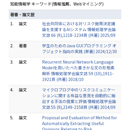
知能情報学 キーワード(情報推薦、Webマイニング)
著書・論文歴
1.
論文
社会共同体における対リスク施策決定議
論を支援するAIシステム 情報処理学会論
文誌 66 (9),1218-1234頁 (共著) 2025/09
2.
著書
学生のためのJava GUIプログラミング オ
ブジェクト指向の実践 (単著) 2024/12/30
3.
論文
Recurrent Neural Network Language
Modelを用いたべた書きかな文の形態素
解析 情報処理学会論文誌 59 (10),1911-
1921頁 (共著) 2018/10
4.
論文
マイクロブログ中のリスクコミュニケー
ションに関する有益な意見を自動的に抽
出する手法の提案と評価 情報処理学会論
文誌 55 (9),2149-2158頁 (共著) 2014/09
5.
論文
Proposal and Evaluation of Method for
Automatically Extracting Useful
Opinions Relating to Risk