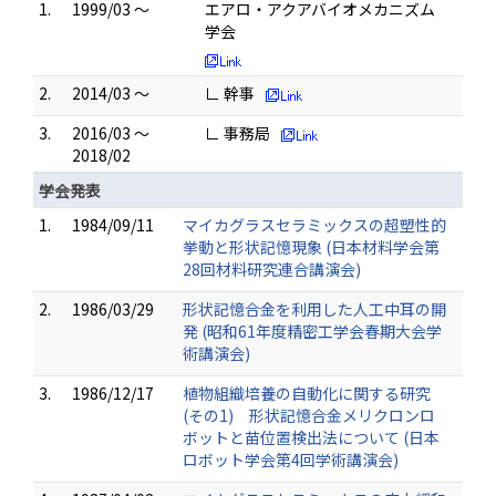
1.
1999/03 ～
エアロ・アクアバイオメカニズム
学会
2.
2014/03 ～
∟ 幹事
3.
2016/03 ～
∟ 事務局
2018/02
学会発表
1.
1984/09/11
マイカグラスセラミックスの超塑性的
挙動と形状記憶現象 (日本材料学会第
28回材料研究連合講演会)
2.
1986/03/29
形状記憶合金を利用した人工中耳の開
発 (昭和61年度精密工学会春期大会学
術講演会)
3.
1986/12/17
植物組織培養の自動化に関する研究
(その1) 形状記憶合金メリクロンロ
ボットと苗位置検出法について (日本
ロボット学会第4回学術講演会)