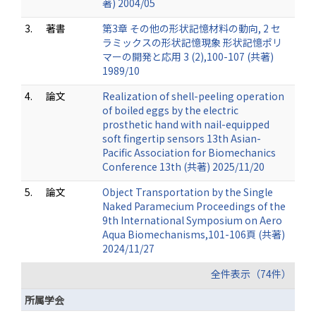
著) 2004/05
3.
著書
第3章 その他の形状記憶材料の動向, 2 セ
ラミックスの形状記憶現象 形状記憶ポリ
マーの開発と応用 3 (2),100-107 (共著)
1989/10
4.
論文
Realization of shell-peeling operation
of boiled eggs by the electric
prosthetic hand with nail-equipped
soft fingertip sensors 13th Asian-
Pacific Association for Biomechanics
Conference 13th (共著) 2025/11/20
5.
論文
Object Transportation by the Single
Naked Paramecium Proceedings of the
9th International Symposium on Aero
Aqua Biomechanisms,101-106頁 (共著)
2024/11/27
全件表示（74件）
所属学会