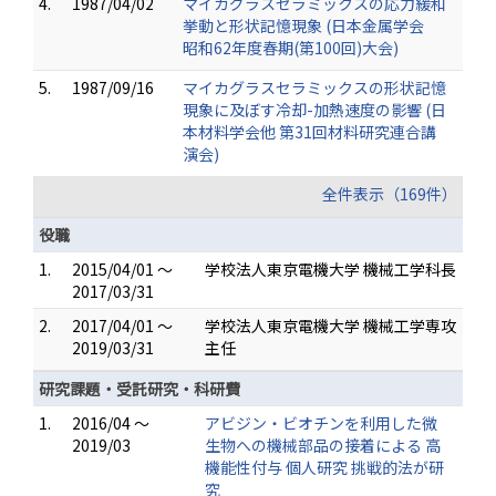
4.
1987/04/02
マイカグラスセラミックスの応力緩和
挙動と形状記憶現象 (日本金属学会
昭和62年度春期(第100回)大会)
5.
1987/09/16
マイカグラスセラミックスの形状記憶
現象に及ぼす冷却-加熱速度の影響 (日
本材料学会他 第31回材料研究連合講
演会)
全件表示（169件）
役職
1.
2015/04/01 ～
学校法人東京電機大学 機械工学科長
2017/03/31
2.
2017/04/01 ～
学校法人東京電機大学 機械工学専攻
2019/03/31
主任
研究課題・受託研究・科研費
1.
2016/04 ～
アビジン・ビオチンを利用した微
2019/03
生物への機械部品の接着による 高
機能性付与 個人研究 挑戦的法が研
究