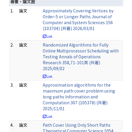
著書・論文歴
1.
論文
Approximately Covering Vertices by
Order-5 or Longer Paths Journal of
Computer and System Sciences 156
(103704) (共著) 2026/03/01
2.
論文
Randomized Algorithms for Fully
Online Multiprocessor Scheduling with
Testing Annals of Operations
Research 358,71-101頁 (共著)
2025/09/02
3.
論文
Approximation algorithms for the
maximum path cover problem using
long paths Information and
Computation 307 (105378) (共著)
2025/11/01
4.
論文
Path Cover Using Only Short Paths
Theoretical Computer Science 1054