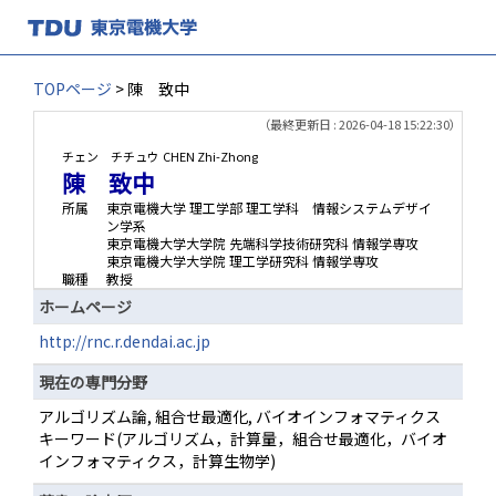
TOPページ
> 陳 致中
（最終更新日 : 2026-04-18 15:22:30）
チェン チチュウ
CHEN Zhi-Zhong
陳 致中
所属
東京電機大学 理工学部 理工学科 情報システムデザイ
ン学系
東京電機大学大学院 先端科学技術研究科 情報学専攻
東京電機大学大学院 理工学研究科 情報学専攻
職種
教授
ホームページ
http://rnc.r.dendai.ac.jp
現在の専門分野
アルゴリズム論, 組合せ最適化, バイオインフォマティクス
キーワード(アルゴリズム，計算量，組合せ最適化，バイオ
インフォマティクス，計算生物学)