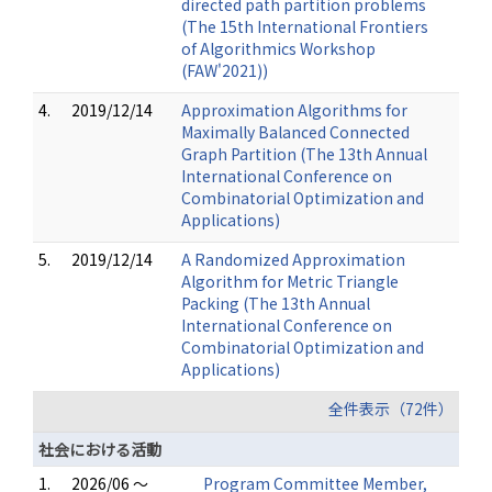
directed path partition problems
(The 15th International Frontiers
of Algorithmics Workshop
(FAW'2021))
4.
2019/12/14
Approximation Algorithms for
Maximally Balanced Connected
Graph Partition (The 13th Annual
International Conference on
Combinatorial Optimization and
Applications)
5.
2019/12/14
A Randomized Approximation
Algorithm for Metric Triangle
Packing (The 13th Annual
International Conference on
Combinatorial Optimization and
Applications)
全件表示（72件）
社会における活動
1.
2026/06 ～
Program Committee Member,