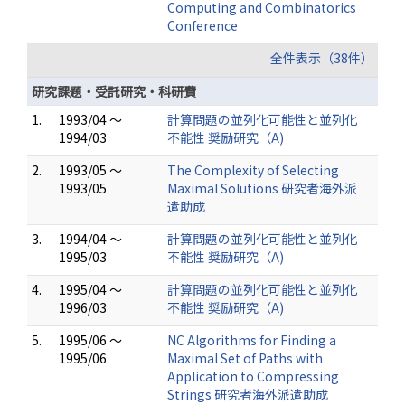
Computing and Combinatorics
Conference
全件表示（38件）
研究課題・受託研究・科研費
1.
1993/04 ～
計算問題の並列化可能性と並列化
1994/03
不能性 奨励研究（A)
2.
1993/05 ～
The Complexity of Selecting
1993/05
Maximal Solutions 研究者海外派
遣助成
3.
1994/04 ～
計算問題の並列化可能性と並列化
1995/03
不能性 奨励研究（A)
4.
1995/04 ～
計算問題の並列化可能性と並列化
1996/03
不能性 奨励研究（A)
5.
1995/06 ～
NC Algorithms for Finding a
1995/06
Maximal Set of Paths with
Application to Compressing
Strings 研究者海外派遣助成