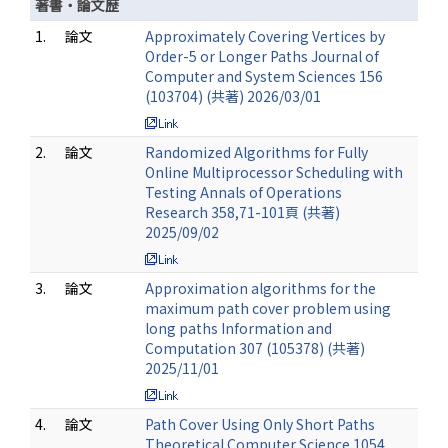
著書・論文歴
1.
論文
Approximately Covering Vertices by
Order-5 or Longer Paths Journal of
Computer and System Sciences 156
(103704) (共著) 2026/03/01
2.
論文
Randomized Algorithms for Fully
Online Multiprocessor Scheduling with
Testing Annals of Operations
Research 358,71-101頁 (共著)
2025/09/02
3.
論文
Approximation algorithms for the
maximum path cover problem using
long paths Information and
Computation 307 (105378) (共著)
2025/11/01
4.
論文
Path Cover Using Only Short Paths
Theoretical Computer Science 1054