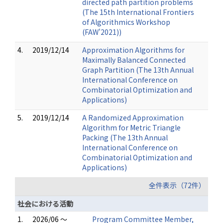
directed path partition problems
(The 15th International Frontiers
of Algorithmics Workshop
(FAW'2021))
4.
2019/12/14
Approximation Algorithms for
Maximally Balanced Connected
Graph Partition (The 13th Annual
International Conference on
Combinatorial Optimization and
Applications)
5.
2019/12/14
A Randomized Approximation
Algorithm for Metric Triangle
Packing (The 13th Annual
International Conference on
Combinatorial Optimization and
Applications)
全件表示（72件）
社会における活動
1.
2026/06 ～
Program Committee Member,