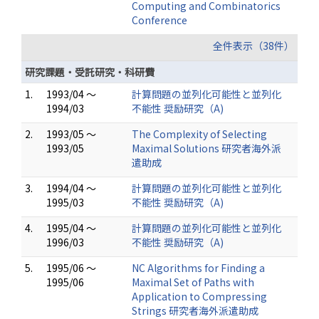
Computing and Combinatorics
Conference
全件表示（38件）
研究課題・受託研究・科研費
1.
1993/04 ～
計算問題の並列化可能性と並列化
1994/03
不能性 奨励研究（A)
2.
1993/05 ～
The Complexity of Selecting
1993/05
Maximal Solutions 研究者海外派
遣助成
3.
1994/04 ～
計算問題の並列化可能性と並列化
1995/03
不能性 奨励研究（A)
4.
1995/04 ～
計算問題の並列化可能性と並列化
1996/03
不能性 奨励研究（A)
5.
1995/06 ～
NC Algorithms for Finding a
1995/06
Maximal Set of Paths with
Application to Compressing
Strings 研究者海外派遣助成