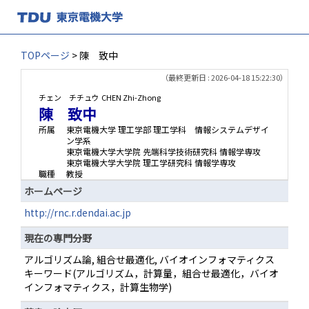
TOPページ
> 陳 致中
（最終更新日 : 2026-04-18 15:22:30）
チェン チチュウ
CHEN Zhi-Zhong
陳 致中
所属
東京電機大学 理工学部 理工学科 情報システムデザイ
ン学系
東京電機大学大学院 先端科学技術研究科 情報学専攻
東京電機大学大学院 理工学研究科 情報学専攻
職種
教授
ホームページ
http://rnc.r.dendai.ac.jp
現在の専門分野
アルゴリズム論, 組合せ最適化, バイオインフォマティクス
キーワード(アルゴリズム，計算量，組合せ最適化，バイオ
インフォマティクス，計算生物学)