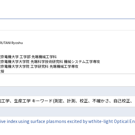
RUTANI Ryoshu
東京電機大学 工学部 先端機械工学科
東京電機大学大学院 先端科学技術研究科 機械システム工学専攻
東京電機大学大学院 工学研究科 先端機械工学専攻
教授
, 加工学、生産工学 キーワード(測定、計測、校正、不確かさ、自己校正
active index using surface plasmons excited by wthite-light Optica