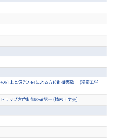
率の向上と偏光方向による方位制御実験－ (精密工学
トラップ方位制御の確認― (精密工学会)