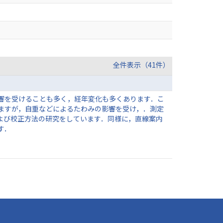
全件表示（41件）
響を受けることも多く，経年変化も多くあります．こ
ますが，自重などによるたわみの影響を受け，．測定
よび校正方法の研究をしています．同様に，直線案内
す．