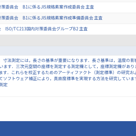
内対策委員会 B1に係るJIS規格素案作成委員会 主査
内対策委員会 B1に係るJIS規格素案作成準備委員会 主査
ISO/TC213国内対策委員会グループB2 主査
．寸法測定には，長さの基準が重要になります．長さ基準は，温度の影
います．三次元空間の座標を測定する測定機として，座標測定機があり
ます．これらを校正するためのアーティファクト（測定標準）の研究お
てソフトウェア補正により，真直度標準を実現する方法を研究していま
測定