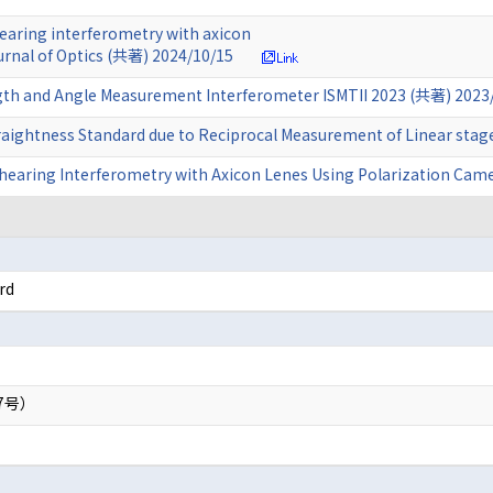
hearing interferometry with axicon
urnal of Optics (共著) 2024/10/15
th and Angle Measurement Interferometer ISMTII 2023 (共著) 2023
traightness Standard due to Reciprocal Measurement of Linear sta
Shearing Interferometry with Axicon Lenes Using Polarization Cam
rd
）
7号）
）