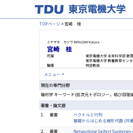
TOPページ
> 宮崎 桂
ミヤザキ カツラ
MIYAZAKI Katura
宮崎 桂
所属
東京電機大学 未来科学部 
東京電機大学 教養教育センタ
職種
特定教授
メニュー
現在の専門分野
幾何学 キーワード(低次元トポロジー，結び目理
著書・論文歴
1.
著書
ベクトルと行列
基礎からはじめる線形代数 (共著) 
2.
著書
Networking Seifert Surgeries