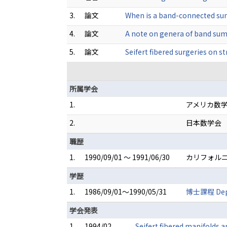
3.
論文
When is a band-connected sum
4.
論文
A note on genera of band sums
5.
論文
Seifert fibered surgeries on 
所属学会
1.
アメリカ数
2.
日本数学会
職歴
1.
1990/09/01 ～ 1991/06/30
カリフォルニア大
学歴
1.
1986/09/01～1990/05/31
博士課程 Depar
学会発表
1.
1994/02
Seifert fibered manifolds