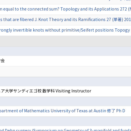
 equal to the connected sum? Topology and its Applications 272 
 that are fibered J. Knot Theory and its Ramifications 27 (単著) 20
strongly invertible knots without primitive/Seifert positions Topog
学会
学サンディエゴ校 数学科 Visiting Instructor
tment of Mathematics University of Texas at Austin 修了 Ph D
 and Dehn surgery (Symposium on Geometry of 3-manifold and fund