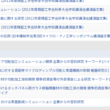
加工 (2011年度精密工学会秋季大会学術講演会講演論文集)
レーション (2011年度精密工学会秋季大会学術講演会講演論文集)
に関する研究 (2011年度精密工学会秋季大会学術講演会講演論文集)
(2011年度精密工学会秋季大会学術講演会講演論文集)
の応用 (日本機械学会第3回マイクロ・ナノ工学シンポジウム講演論文集
ア切削加工シミュレーション開発 企業からの受託研究 キーワード(ハ
に対する高能率マイクロディンプル切削と表面機能の制御 基盤研究(C)
材の切削加工技術開発 競争的資金等の外部資金による研究 キーワード
おけるタッチパネル用ガラス樹脂積層材の切削工具の開発 競争的資金等
タイプ
における表面創成シミュレーション 企業からの受託研究