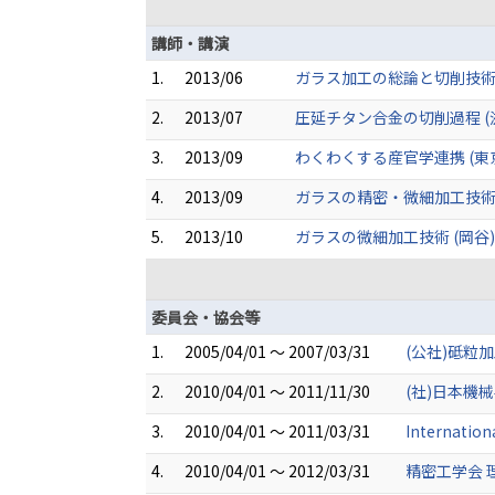
講師・講演
1.
2013/06
ガラス加工の総論と切削技術 
2.
2013/07
圧延チタン合金の切削過程 (
3.
2013/09
わくわくする産官学連携 (東
4.
2013/09
ガラスの精密・微細加工技術★
5.
2013/10
ガラスの微細加工技術 (岡谷)
委員会・協会等
1.
2005/04/01 ～ 2007/03/31
(公社)砥粒
2.
2010/04/01 ～ 2011/11/30
(社)日本機械学
3.
2010/04/01 ～ 2011/03/31
Internation
4.
2010/04/01 ～ 2012/03/31
精密工学会 