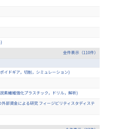
)
全件表示（110件）
イポイドギア，切削，シミュレーション)
(炭素繊維強化プラスチック，ドリル，解析)
の外部資金による研究 フィージビリティスタディステ