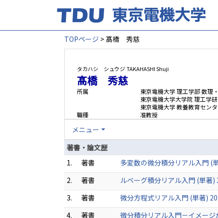
TOPページ
> 髙橋 秀慈
タカハシ シュウジ
TAKAHASHI Shuji
髙橋 秀慈
所属
東京電機大学 理工学部 数理
東京電機大学大学院 理工学研
東京電機大学 教養教育センタ
職種
准教授
メニュー
著書・論文歴
1.
著書
多変数の微分積分リアル入門 (単著)
2.
著書
ルベーグ積分リアル入門 (単著) 20
3.
著書
微分方程式リアル入門 (単著) 201
4.
著書
微分積分リアル入門－イメージから理