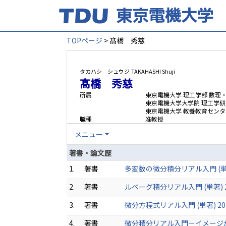
TOPページ
> 髙橋 秀慈
タカハシ シュウジ
TAKAHASHI Shuji
髙橋 秀慈
所属
東京電機大学 理工学部 数理
東京電機大学大学院 理工学研
東京電機大学 教養教育センタ
職種
准教授
メニュー
著書・論文歴
1.
著書
多変数の微分積分リアル入門 (単著)
2.
著書
ルベーグ積分リアル入門 (単著) 20
3.
著書
微分方程式リアル入門 (単著) 201
4.
著書
微分積分リアル入門－イメージから理