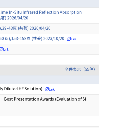
-time In-Situ Infrared Reflection Absorption
(共著) 2026/04/20
頁 (共著) 2026/04/20
3-158頁 (共著) 2023/10/20
全件表示（55件）
 Diluted HF Solution)
 Best Presentation Awards (Evaluation of Si