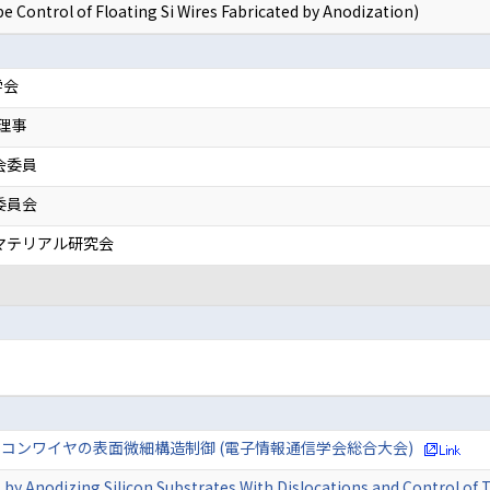
rol of Floating Si Wires Fabricated by Anodization)
学会
表理事
会委員
委員会
マテリアル研究会
コンワイヤの表面微細構造制御 (電子情報通信学会総合大会)
s by Anodizing Silicon Substrates With Dislocations and Control of 