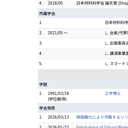
4.
2018/05
日本材料科学会 論文賞 (Shape Cont
所属学会
1.
日本材料科
2.
2021/05 ～
∟ 会長/代
3.
∟ 出版委員
4.
∟ 講演事業
5.
∟ スマート
学歴
1.
1991/03/18
工学博士
(学位取得)
学会発表
1.
2026/03/13
陽極酸化により作製するシリ
2.
2026/01/22
Fabrication of Silicon Wire