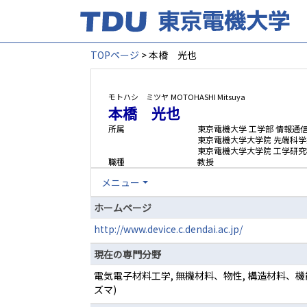
TOPページ
> 本橋 光也
モトハシ ミツヤ
MOTOHASHI Mitsuya
本橋 光也
所属
東京電機大学 工学部 情報通
東京電機大学大学院 先端科学
東京電機大学大学院 工学研究
職種
教授
メニュー
ホームページ
http://www.device.c.dendai.ac.jp/
現在の専門分野
電気電子材料工学, 無機材料、物性, 構造材料、機
ズマ)