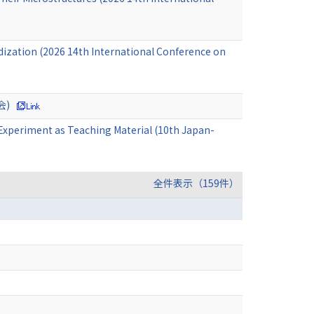
odization (2026 14th International Conference on
会)
Experiment as Teaching Material (10th Japan-
全件表示（159件）