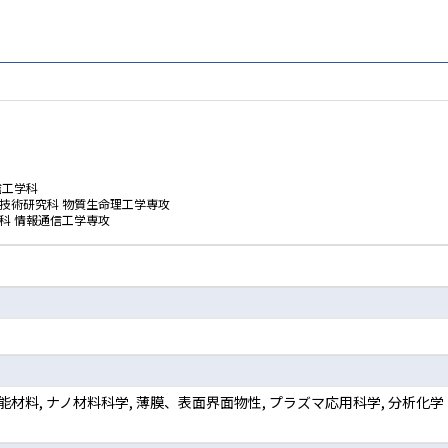
信工学科
技術研究科 物質生命理工学専攻
科 情報通信工学専攻
能材料, ナノ材料科学, 薄膜、表面界面物性, プラズマ応用科学, 分析