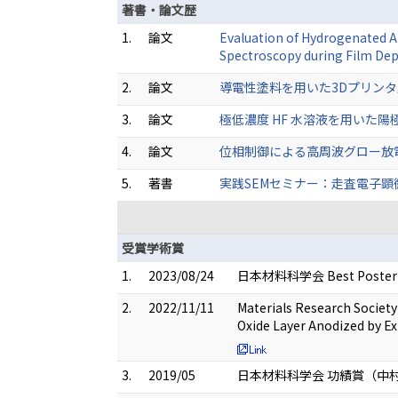
著書・論文歴
1.
論文
Evaluation of Hydrogenated A
Spectroscopy during Film Dep
2.
論文
導電性塗料を用いた3Dプリンタ成形U
3.
論文
極低濃度 HF 水溶液を用いた陽極酸化
4.
論文
位相制御による高周波グロー放電プラズマ
5.
著書
実践SEMセミナー：走査電子顕微鏡を
受賞学術賞
1.
2023/08/24
日本材料科学会 Best Poster Awar
2.
2022/11/11
Materials Research Societ
Oxide Layer Anodized by Ex
3.
2019/05
日本材料科学会 功績賞（中