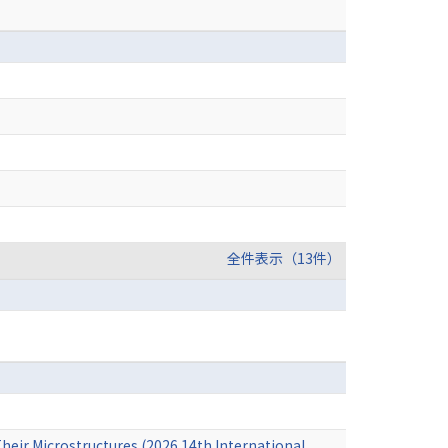
全件表示（13件）
Their Microstructures (2026 14th International