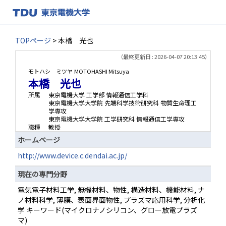
TOPページ
> 本橋 光也
（最終更新日 : 2026-04-07 20:13:45）
モトハシ ミツヤ
MOTOHASHI Mitsuya
本橋 光也
所属
東京電機大学 工学部 情報通信工学科
東京電機大学大学院 先端科学技術研究科 物質生命理工
学専攻
東京電機大学大学院 工学研究科 情報通信工学専攻
職種
教授
ホームページ
http://www.device.c.dendai.ac.jp/
現在の専門分野
電気電子材料工学, 無機材料、物性, 構造材料、機能材料, ナ
ノ材料科学, 薄膜、表面界面物性, プラズマ応用科学, 分析化
学 キーワード(マイクロナノシリコン、グロー放電プラズ
マ)