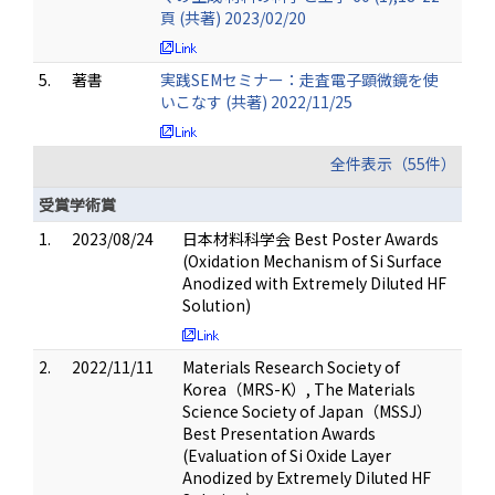
頁 (共著) 2023/02/20
5.
著書
実践SEMセミナー：走査電子顕微鏡を使
いこなす (共著) 2022/11/25
全件表示（55件）
受賞学術賞
1.
2023/08/24
日本材料科学会 Best Poster Awards
(Oxidation Mechanism of Si Surface
Anodized with Extremely Diluted HF
Solution)
2.
2022/11/11
Materials Research Society of
Korea（MRS-K）, The Materials
Science Society of Japan（MSSJ）
Best Presentation Awards
(Evaluation of Si Oxide Layer
Anodized by Extremely Diluted HF