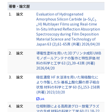
著書・論文歴
1.
論文
Evaluation of Hydrogenated
Amorphous Silicon Carbide (a–Si
C
x
1-
:H) Multilayer Films using Real-time
x
In-Situ Infrared Reflection Absorption
Spectroscopy during Film Deposition
Material Science and Technology of
Japan 63 (2),61-65頁 (共著) 2026/04/20
2.
論文
導電性塗料を用いた3Dプリンタ成形UWB
モノポールアンテナの製作と特性評価 材
料の科学と工学 63 (2),39-43頁 (共著)
2026/04/20
3.
論文
極低濃度 HF 水溶液を用いた陽極酸化に
より作製したSi 基板上酸化膜の原子結合
状態 材料の科学と工学 60 (5),153-158頁
(共著) 2023/10/20
4.
論文
位相制御による高周波グロー放電プラズ
マの生成 材料の科学と工学 60 (1),18-22