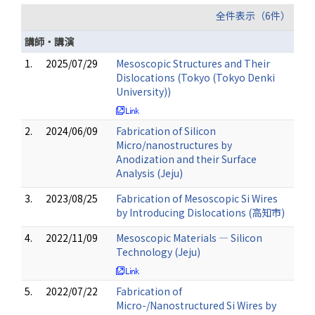
全件表示（6件）
講師・講演
1.
2025/07/29
Mesoscopic Structures and Their
Dislocations (Tokyo (Tokyo Denki
University))
2.
2024/06/09
Fabrication of Silicon
Micro/nanostructures by
Anodization and their Surface
Analysis (Jeju)
3.
2023/08/25
Fabrication of Mesoscopic Si Wires
by Introducing Dislocations (高知市)
4.
2022/11/09
Mesoscopic Materials ― Silicon
Technology (Jeju)
5.
2022/07/22
Fabrication of
Micro-/Nanostructured Si Wires by