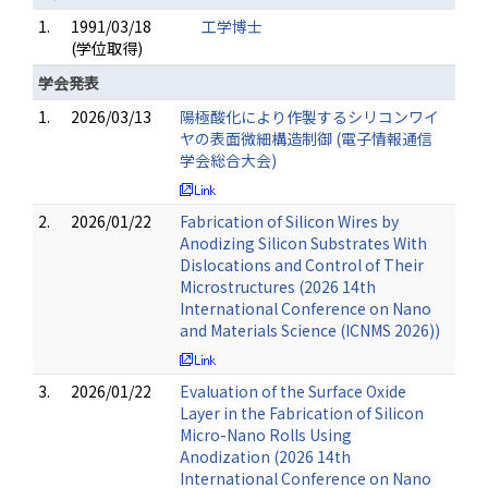
1.
1991/03/18
工学博士
(学位取得)
学会発表
1.
2026/03/13
陽極酸化により作製するシリコンワイ
ヤの表面微細構造制御 (電子情報通信
学会総合大会)
2.
2026/01/22
Fabrication of Silicon Wires by
Anodizing Silicon Substrates With
Dislocations and Control of Their
Microstructures (2026 14th
International Conference on Nano
and Materials Science (ICNMS 2026))
3.
2026/01/22
Evaluation of the Surface Oxide
Layer in the Fabrication of Silicon
Micro-Nano Rolls Using
Anodization (2026 14th
International Conference on Nano