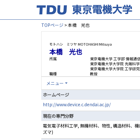
TOPページ
> 本橋 光也
モトハシ ミツヤ
MOTOHASHI Mitsuya
本橋 光也
所属
東京電機大学 工学部 情報通
東京電機大学大学院 先端科学
東京電機大学大学院 工学研究
職種
教授
メニュー
ホームページ
http://www.device.c.dendai.ac.jp/
現在の専門分野
電気電子材料工学, 無機材料、物性, 構造材料、機
ズマ)