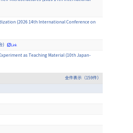
odization (2026 14th International Conference on
会)
Experiment as Teaching Material (10th Japan-
全件表示（159件）