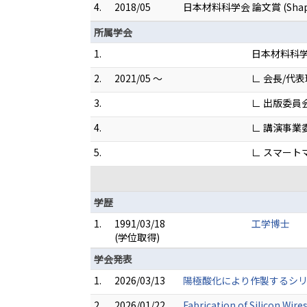
4.
2018/05
日本材料科学会 論文賞 (Shape Cont
所属学会
1.
日本材料科
2.
2021/05 ～
∟ 会長/代
3.
∟ 出版委員
4.
∟ 講演事業
5.
∟ スマート
学歴
1.
1991/03/18
工学博士
(学位取得)
学会発表
1.
2026/03/13
陽極酸化により作製するシリ
2.
2026/01/22
Fabrication of Silicon Wire