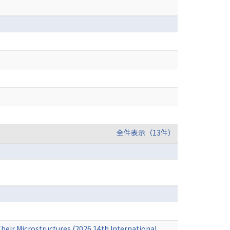
全件表示（13件）
Their Microstructures (2026 14th International