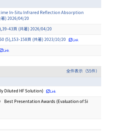
-time In-Situ Infrared Reflection Absorption
(共著) 2026/04/20
頁 (共著) 2026/04/20
3-158頁 (共著) 2023/10/20
全件表示（55件）
 Diluted HF Solution)
 Best Presentation Awards (Evaluation of Si