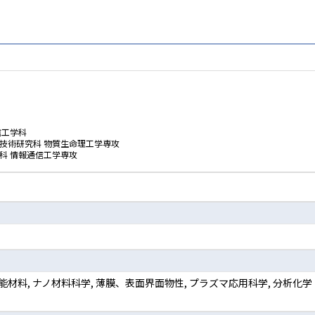
信工学科
技術研究科 物質生命理工学専攻
科 情報通信工学専攻
能材料, ナノ材料科学, 薄膜、表面界面物性, プラズマ応用科学, 分析