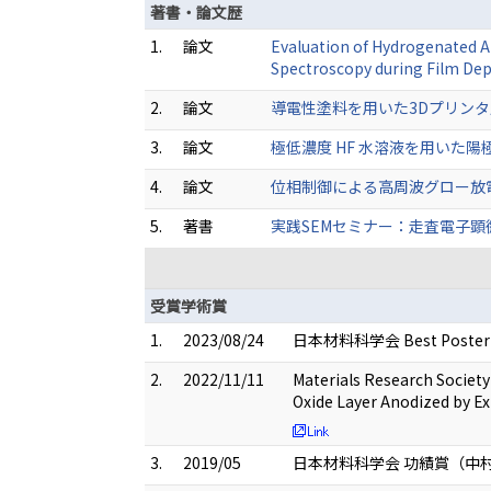
著書・論文歴
1.
論文
Evaluation of Hydrogenated A
Spectroscopy during Film Dep
2.
論文
導電性塗料を用いた3Dプリンタ成形U
3.
論文
極低濃度 HF 水溶液を用いた陽極酸化
4.
論文
位相制御による高周波グロー放電プラズマ
5.
著書
実践SEMセミナー：走査電子顕微鏡を
受賞学術賞
1.
2023/08/24
日本材料科学会 Best Poster Awar
2.
2022/11/11
Materials Research Societ
Oxide Layer Anodized by Ex
3.
2019/05
日本材料科学会 功績賞（中