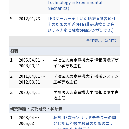
Technology in Experimental
Mechanics)
5.
2012/01/23
LEDマーカーを用いた精密画像変位計
測のための誤差評価 (非破壊検査協会
ひずみ測定と強度評価シンポジウム)
全件表示（54件）
役職
1.
2006/04/01 ～
学校法人東京電機大学 情報環境デザ
2008/03/31
イン学専攻主任
2.
2011/04/01 ～
学校法人東京電機大学 機械システム
2012/03/31
工学専攻主任
3.
2020/04/01
学校法人東京電機大学 情報環境学専
攻主任
研究課題・受託研究・科研費
1.
2003/04 ～
教育用3次元ソリッドモデラーの開
2005/03
発と創造的数学教育のためのコン