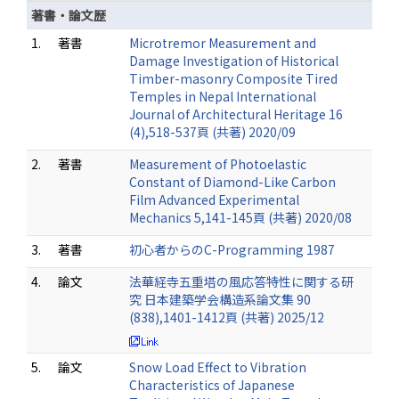
著書・論文歴
1.
著書
Microtremor Measurement and
Damage Investigation of Historical
Timber-masonry Composite Tired
Temples in Nepal International
Journal of Architectural Heritage 16
(4),518-537頁 (共著) 2020/09
2.
著書
Measurement of Photoelastic
Constant of Diamond-Like Carbon
Film Advanced Experimental
Mechanics 5,141-145頁 (共著) 2020/08
3.
著書
初心者からのC-Programming 1987
4.
論文
法華経寺五重塔の風応答特性に関する研
究 日本建築学会構造系論文集 90
(838),1401-1412頁 (共著) 2025/12
5.
論文
Snow Load Effect to Vibration
Characteristics of Japanese