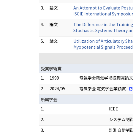
3.
論文
An Attempt to Evaluate Postur
ISCIE International Symposiu
4.
論文
The Difference in the Trainin
Stochastic Systems Theory an
5.
論文
Utilization of Articulatory Sh
Myopotential Signals Proceed
受賞学術賞
1.
1999
電気学会電気学術振興賞論
2.
2024/05
電気学会 電気学会業績賞
所属学会
1.
IEEE
2.
システム制
3.
計測自動制