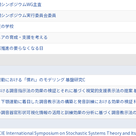
開シンポジウムWG主査
開シンポジウム実行委員会委員
夏の学校
ニアの育成・支援を考える
画推進の要らなくなる日
動における「慣れ」のモデリング 基盤研究C
おける調音指示法の効果の検証とそれに基づく視覚的支援表示法の提案 
・下顎運動に着目した調音教示法の構築と発音訓練における効果の検証 
の調音器官形状可視化情報の活用と訓練効果の分析に基づく調音教示法の
CIE International Symposium on Stochastic Systems Theory and It