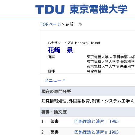
TOPページ
> 花﨑 泉
ハナザキ イズミ
Hanazaki Izumi
花﨑 泉
所属
東京電機大学 未来科学部 ロ
東京電機大学大学院 先端科学
東京電機大学大学院 未来科
職種
特定教授
メニュー
現在の専門分野
知覚情報処理, 外国語教育, 制御・システム工学
著書・論文歴
1.
著書
回路理論と演習Ⅰ 1995
2.
著書
回路理論と演習Ⅱ 1995