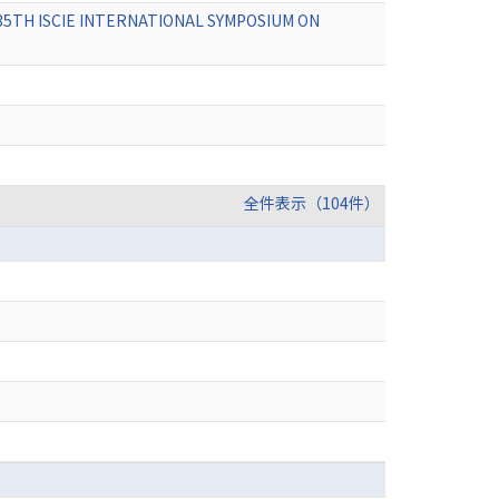
THE 35TH ISCIE INTERNATIONAL SYMPOSIUM ON
全件表示（104件）