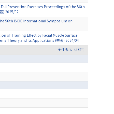
Fall Prevention Exercises Proceedings of the 56th
共著) 2025/02
 the 56th ISCIE International Symposium on
ion of Training Effect by Facial Muscle Surface
tems Theory and Its Applications (共著) 2024/04
全件表示（53件）