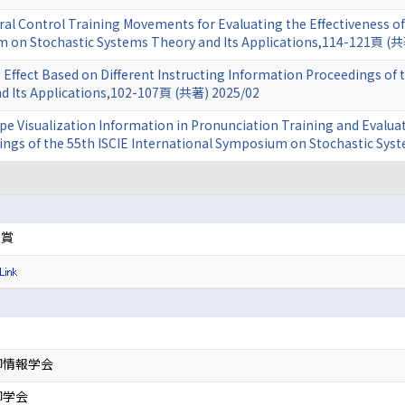
al Control Training Movements for Evaluating the Effectiveness of 
m on Stochastic Systems Theory and Its Applications,114-121頁 (
g Effect Based on Different Instructing Information Proceedings of
d Its Applications,102-107頁 (共著) 2025/02
ape Visualization Information in Pronunciation Training and Evaluat
ings of the 55th ISCIE International Symposium on Stochastic Sys
文賞
御情報学会
御学会