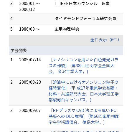
3.
2005/01 ～
∟ IEEE日本カウンシル 理事
2006/12
4.
ダイヤモンドフォーラム研究会員
5.
1986/03 ～
応用物理学会
全件表示（6件）
学会発表
1.
2005/07/14
［ナノシリコンを用いた白色発光ガラ
スの作製］ (第38回照 明学会全国大
会， 金沢工業大学，)
2.
2005/08/23
［溶液中におけるナノシリコン粒子の
経時変化］ (平 成17年電気学会基礎・
材料・共通部門大会，日本大学理工学
部駿河台キャンパス，)
3.
2005/09/07
［RF プラズマ CVD 法による厚い PC
基板への DLC 堆積］ (第66回応用物理
学会学術講演会， 徳島大学，)