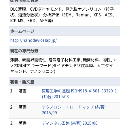
提供可能な資源
DLC薄膜、CVDダイヤモンド、発光性ナノシリコン（粒子
状、溶液分散状） 分析評価（SEM、Raman、XPS、AES、
ICP-MS、XRD、AFM等）
ホームページ
http://nanodevicelab.jp/
現在の専門分野
薄膜、表面界面物性, 電気電子材料工学, 無機材料、物性, ナ
ノ材料科学 キーワード(ダイヤモンド状炭素膜、人工ダイ
ヤモンド、ナノシリコン)
著書・論文歴
1.
著書
医用工学の基礎 ISBN978-4-501-33320-1
(共著) 2019/03
2.
著書
テクノロジー・ロードマップ (共著)
2015/09
3.
著書
ディジタル回路 (共著) 2015/06