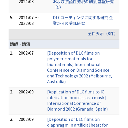
2024/03
および抗菌性発現の創製 基盤研究
（C）
5.
2021/07 ～
DLCコーティングに関する研究 企
2022/03
業からの受託研究
全件表示（8件）
講師・講演
1.
2002/07
[Deposition of DLC films on
polymeric materials for
biomaterials] International
Conference on Diamond Science
and Technology 2002 (Melbourne,
Australia)
2.
2002/09
[Application of DLC films to IC
fabrication process as a mask]
International Conference of
Diamond 2002 (Granada, Spain)
3.
2002/09
[Deposition of DLC films on
diaphragm in artificial heart for