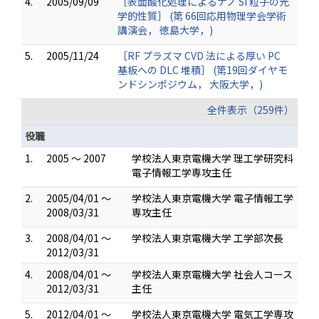
4.
2005/09/09
［表面酸化処理によるナノ Si 粒子の光
学的性質］ (第 66回応用物理学会学術
講演会， 徳島大学，)
5.
2005/11/24
［RF プラズマ CVD 法による厚い PC
基板への DLC 堆積］ (第19回ダイヤモ
ンドシンポジウム， 大阪大学，)
全件表示（259件）
役職
1.
2005 ～ 2007
学校法人東京電機大学 理工学研究科
電子情報工学専攻主任
2.
2005/04/01 ～
学校法人東京電機大学 電子情報工学
2008/03/31
専攻主任
3.
2008/04/01 ～
学校法人東京電機大学 工学部次長
2012/03/31
4.
2008/04/01 ～
学校法人東京電機大学 社会人コース
2012/03/31
主任
5.
2012/04/01 ～
学校法人東京電機大学 電気工学専攻