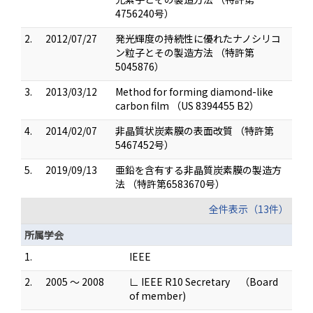
4756240号）
2.
2012/07/27
発光輝度の持続性に優れたナノシリコ
ン粒子とその製造方法 （特許第
5045876）
3.
2013/03/12
Method for forming diamond-like
carbon film （US 8394455 B2）
4.
2014/02/07
非晶質状炭素膜の表面改質 （特許第
5467452号）
5.
2019/09/13
亜鉛を含有する非晶質炭素膜の製造方
法 （特許第6583670号）
全件表示（13件）
所属学会
1.
IEEE
2.
2005 ～ 2008
∟ IEEE R10 Secretary （Board
of member)