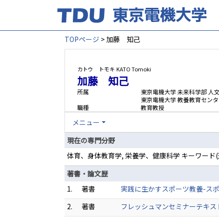
TOPページ
> 加藤 知己
カトウ トモキ
KATO Tomoki
加藤 知己
所属
東京電機大学 未来科学部 人
東京電機大学 教養教育センタ
職種
教育教授
メニュー
現在の専門分野
体育、身体教育学, 栄養学、健康科学 キーワード
著書・論文歴
1.
著書
実践に生かすスポーツ教養-スポー
2.
著書
フレッシュマンセミナーテキスト 