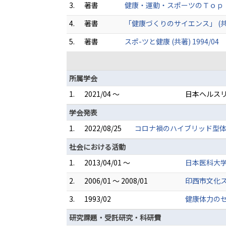
3.
著書
健康・運動・スポーツのＴｏｐｉｃｓ 
4.
著書
「健康づくりのサイエンス」 (共著)
5.
著書
スポ-ツと健康 (共著) 1994/04
所属学会
1.
2021/04 ～
日本ヘルス
学会発表
1.
2022/08/25
コロナ禍のハイブリッド型体
社会における活動
1.
2013/04/01 ～
日本医科大
2.
2006/01 ～ 2008/01
印西市文化
3.
1993/02
健康体力の
研究課題・受託研究・科研費