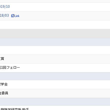
19/10
8/03
文賞
第1回フェロー
空学会
会委員
物理学研究所 助手