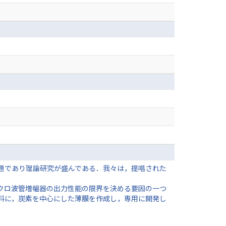
題であり理論研究が盛んである．我々は，提唱された
クロ波管増幅器の出力性能の限界を決める要因の一つ
料に，炭素を中心にした薄膜を作成し，専用に開発し