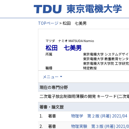
TOPページ
> 松田 七美男
マツダ ナミオ
MATSUDA Namio
松田 七美男
所属
東京電機大学 システムデザ
東京電機大学 教養教育センタ
東京電機大学大学院 工学研究
職種
特定教授
メニュー
現在の専門分野
二次電子放出制御用薄膜の開発 キーワード(二次
著書・論文歴
1.
著書
物理学 第２版 (共著) 2021/04
2.
著書
物理実験 第３版 (共著) 2021/0