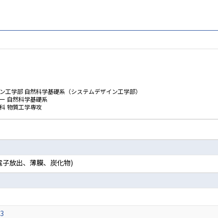
イン工学部 自然科学基礎系（システムデザイン工学部）
ー 自然科学基礎系
科 物質工学専攻
電子放出、薄膜、炭化物)
3