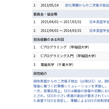
2.
2013/05/14
炭化薄膜からの二次電子放出 
委員会・協会等
1.
2015/04/01 ～ 2017/03/31
日本真空学会
2.
2012/04/01 ～ 2014/03/31
日本真空学会
担当経験のある科目
1.
Cプログラミング （早稲田大学）
2.
Cプログラミング入門 （早稲田大学）
3.
電磁気学 （千葉大学）
研究紹介
固体表面からの二次電子放出（以降SEE）は，
理論に基づく計算機シミュレーションを実施し，
一方，産業応用上，SEEは機器の放電の初期に
とされ，SEEの小さい表面の創出が要求されて
た装置でSEEを測定し，薄膜によるSEEの抑制