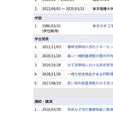
2.
2022/04/01 ～ 2025/03/31
東京電機大学
学歴
1.
1986/03/31
東京大学 工
(学位取得)
学会発表
1.
2021/11/03
遷移流領域の流れクヌーセンミ
2.
2020/11/20
長い一様断面導管の管内平均自
3.
2019/10/28
分子流領域における非定常流の
4.
2018/11/20
一様な気体放出がある円筒導管
5.
2017/08/19
短い矩形断面導管の分子流コン
講師・講演
1.
2016/03/20
気体分子流の基礎理論と数値