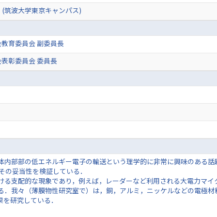
(筑波大学東京キャンパス)
教育委員会 副委員長
表彰委員会 委員長
固体内部部の低エネルギー電子の輸送という理学的に非常に興味のある話
その妥当性を検証している．
おける支配的な現象であり，例えば，レーダーなど利用される大電力マイ
いる．我々（薄膜物性研究室で）は，銅，アルミ，ニッケルなどの電極材
効果を研究している．