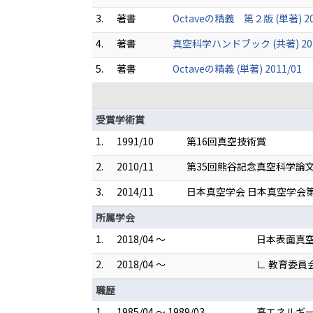
3.
著書
Octaveの精義 第２版 (単著) 20
4.
著書
真空科学ハンドブック (共著) 201
5.
著書
Octaveの精義 (単著) 2011/01
受賞学術賞
1.
1991/10
第16回真空技術賞
2.
2010/11
第35回熊谷記念真空科学論
3.
2014/11
日本真空学会 日本真空学会
所属学会
1.
2018/04 ～
日本表面真
2.
2018/04 ～
∟ 教育委員
職歴
1.
1985/04 ～ 1989/03
高エネルギー