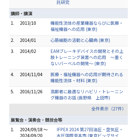
託研究
講師・講演
1.
2013/10
機能性流体の産業機器ならびに医療・
福祉機器への応用 (東京)
2.
2014/01
心筋細胞の活動と心臓病 (東京)
3.
2014/02
EAMブレーキデバイスの開発とその上
肢トレーニング装置への応用 ～重く
ないバーベルの開発～ (東京)
4.
2014/11/04
医療・福祉機器への応用が期待される
機能性流体・材料 (東京)
5.
2016/11/26
高齢者に最適なリハビリ・トレーニン
グ機器のお話 (長野県 上田市)
全件表示（27件）
展覧会・演奏会・競技会等
1.
2024/09/18 ～
IFPEX 2024 第27回油圧・空気圧・
2024/09/20
水圧国際見本市 (東京ビッグサイ