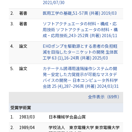
2021/07/30
2.
著書
医用工学の基礎,51-57頁 (共著) 2019/03
3.
著書
ソフトアクチュエータの材料・構成・応
用技術 ソフトアクチュエータの材料・構
成・応用技術,243-252頁 (共著) 2016/11
4.
論文
EHDポンプを駆動源とする患者の負担軽
減を目指したターニケットの開発 生体医
工学 63 (1),16-24頁 (共著) 2025/03
5.
論文
カテーテル誘導用遠隔操作システムの開
発－安定した力覚提示が可能なマスタデ
バイスの開発－ 日本コンピュータ外科学
会誌 25 (4),287-296頁 (共著) 2024/03/31
全件表示（69件）
受賞学術賞
1.
1983/03
日本機械学会畠山賞
2.
1989/04
学校法人 東京電機大学 東京電機大学