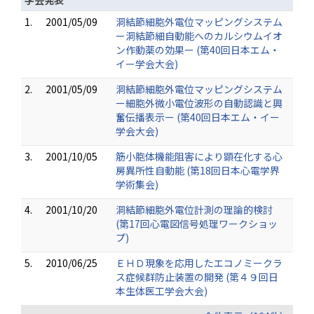
学会発表
1.
2001/05/09
洞結節細胞外電位マッピングシステム
ー洞結節細自動能へのカルシウムイオ
ン作動薬の効果ー (第40回日本エム・
イー学会大会)
2.
2001/05/09
洞結節細胞外電位マッピングシステム
ー細胞外微小電位波形の自動認識と興
奮伝播表示ー (第40回日本エム・イー
学会大会)
3.
2001/10/05
筋小胞体機能阻害により顕在化する心
房異所性自動能 (第18回日本心電学界
学術集会)
4.
2001/10/20
洞結節細胞外電位計測の理論的検討
(第17回心電図信号処理ワークショッ
プ)
5.
2010/06/25
ＥＨＤ現象を応用したエコノミークラ
ス症候群防止装置の開発 (第４９回日
本生体医工学会大会)