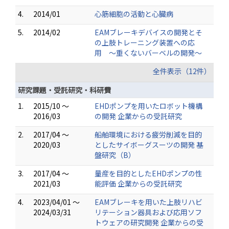
4.
2014/01
心筋細胞の活動と心臓病
5.
2014/02
EAMブレーキデバイスの開発とそ
の上肢トレーニング装置への応
用 ～重くないバーベルの開発～
全件表示（12件）
研究課題・受託研究・科研費
1.
2015/10 ～
EHDポンプを用いたロボット機構
2016/03
の開発 企業からの受託研究
2.
2017/04 ～
船舶環境における疲労削減を目的
2020/03
としたサイボーグスーツの開発 基
盤研究（B）
3.
2017/04 ～
量産を目的としたEHDポンプの性
2021/03
能評価 企業からの受託研究
4.
2023/04/01 ～
EAMブレーキを用いた上肢リハビ
2024/03/31
リテーション器具および応用ソフ
トウェアの研究開発 企業からの受