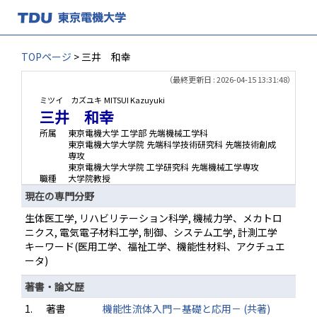
TOPページ
> 三井 和幸
（最終更新日 : 2026-04-15 13:31:48）
ミツイ カズユキ
MITSUI Kazuyuki
三井 和幸
所属
東京電機大学 工学部 先端機械工学科
東京電機大学大学院 先端科学技術研究科 先端技術創成
専攻
東京電機大学大学院 工学研究科 先端機械工学専攻
職種
大学院教授
現在の専門分野
生体医工学, リハビリテーション科学, 機械力学、メカトロ
ニクス, 電気電子材料工学, 制御、システム工学, 計測工学
キーワード(医用工学、福祉工学、機能性材料、アクチュエ
ータ)
著書・論文歴
1.
著書
機能性流体入門－基礎と応用－ (共著)