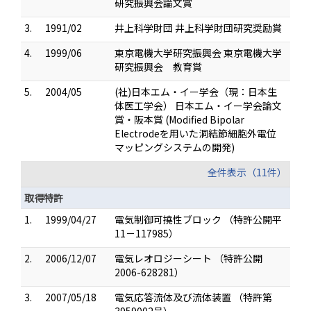
研究振興会論文賞
3.
1991/02
井上科学財団 井上科学財団研究奨励賞
4.
1999/06
東京電機大学研究振興会 東京電機大学
研究振興会 教育賞
5.
2004/05
(社)日本エム・イー学会（現：日本生
体医工学会） 日本エム・イー学会論文
賞・阪本賞 (Modified Bipolar
Electrodeを用いた洞結節細胞外電位
マッピングシステムの開発)
全件表示（11件）
取得特許
1.
1999/04/27
電気制御可撓性ブロック （特許公開平
11－117985）
2.
2006/12/07
電気レオロジーシート （特許公開
2006-628281）
3.
2007/05/18
電気応答流体及び流体装置 （特許第