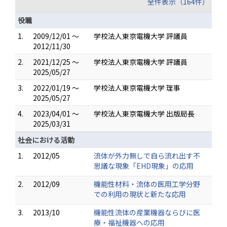
全件表示（164件）
役職
1.
2009/12/01 ～
学校法人東京電機大学 評議員
2012/11/30
2.
2021/12/25 ～
学校法人東京電機大学 評議員
2025/05/27
3.
2022/01/19 ～
学校法人東京電機大学 理事
2025/05/27
4.
2023/04/01 ～
学校法人東京電機大学 出版局長
2025/03/31
社会における活動
1.
2012/05
流体が外力無しで自ら流れ出す不
思議な現象「EHD現象」の応用
2.
2012/09
機能性材料・流体の医用工学分野
での利用の現状と新たな応用
3.
2013/10
機能性流体の産業機器ならびに医
療・福祉機器への応用