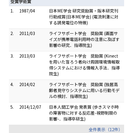
受賞学術賞
1.
1987/04
日本ME学会 研究奨励賞・阪本研究刊
行助成賞(日本ME学会) (電流刺激に対
する誘発電位の特徴)
2.
2011/03
ライフサポート学会 奨励賞 (画面サ
イズが携帯電話利用時の注意に及ぼす
影響の研究．指導院生)
3.
2013/03
ライフサポート学会 奨励賞 (Kinect
を用いた盲ろう者向け周囲環境情報取
得システムにおける情報入手法．指導
院生)
4.
2014/02
ライフサポート学会 奨励賞 (独居高
齢者見守りシステムに用いる行動モデ
ルの検討．指導院生)
5.
2014/12/07
日本人間工学会 発表賞 (歩きスマホ時
の障害物に対する反応差-視野制限の
影響-．指導卒研生)
全件表示（12件）