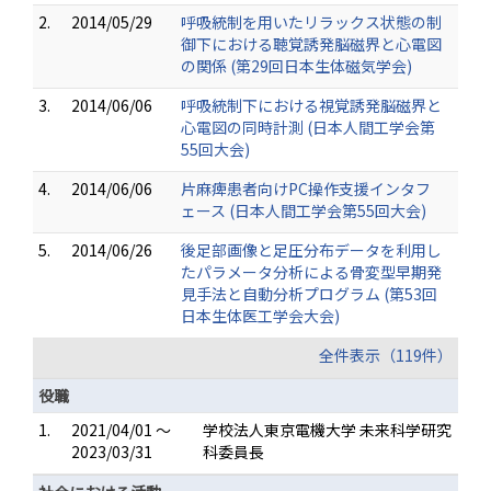
2.
2014/05/29
呼吸統制を用いたリラックス状態の制
御下における聴覚誘発脳磁界と心電図
の関係 (第29回日本生体磁気学会)
3.
2014/06/06
呼吸統制下における視覚誘発脳磁界と
心電図の同時計測 (日本人間工学会第
55回大会)
4.
2014/06/06
片麻痺患者向けPC操作支援インタフ
ェース (日本人間工学会第55回大会)
5.
2014/06/26
後足部画像と足圧分布データを利用し
たパラメータ分析による骨変型早期発
見手法と自動分析プログラム (第53回
日本生体医工学会大会)
全件表示（119件）
役職
1.
2021/04/01 ～
学校法人東京電機大学 未来科学研究
2023/03/31
科委員長