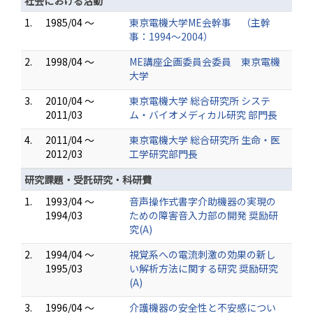
社会における活動
1.
1985/04 ～
東京電機大学ME会幹事 （主幹
事：1994～2004）
2.
1998/04 ～
ME講座企画委員会委員 東京電機
大学
3.
2010/04 ～
東京電機大学 総合研究所 システ
2011/03
ム・バイオメディカル研究 部門長
4.
2011/04 ～
東京電機大学 総合研究所 生命・医
2012/03
工学研究部門長
研究課題・受託研究・科研費
1.
1993/04 ～
音声操作式書字介助機器の実現の
1994/03
ための障害音入力部の開発 奨励研
究(A)
2.
1994/04 ～
視覚系への電流刺激の効果の新し
1995/03
い解析方法に関する研究 奨励研究
(A)
3.
1996/04 ～
介護機器の安全性と不安感につい