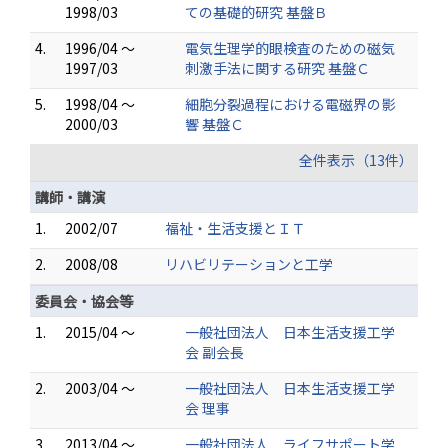
1998/03
ての基礎的研究 基盤Ｂ
4.
1996/04 ～
電気生理学的眼検査のための磁気
1997/03
刺激手法に関する研究 基盤Ｃ
5.
1998/04 ～
細胞分裂過程における電磁界の影
2000/03
響 基盤Ｃ
全件表示（13件）
講師・講演
1.
2002/07
福祉・生活支援とＩＴ
2.
2008/08
リハビリテーションと工学
委員会・協会等
1.
2015/04 ～
一般社団法人 日本生活支援工学
会 副会長
2.
2003/04 ～
一般社団法人 日本生活支援工学
会 理事
3.
2013/04 ～
一般社団法人 ライフサポート学