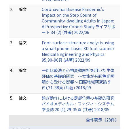
2.
論文
Coronavirus Disease Pandemic's
Impact on the Step Count of
Community-dwelling Adults in Japan:
A Prospective Cohort Study ライフサポ
ート 34 (2) (共著) 2022/06
3.
論文
Foot-surface-structure analysis using
a smartphone-based 3D foot scanner
Medical Engineering and Physics
95,90-96頁 (共著) 2021/09
4.
論文
一対比較法と心拍変動解析を用いた生体
評価の基礎的研究 ～女性が有彩色光照
明から受ける影響～ 国際地域研究論 9
(9),31-38頁 (共著) 2018/09
5.
論文
跨ぎ動作における足部位置の基礎的研究
バイオメディカル・ファジィ・システム
学会誌 20 (1),29-35頁 (共著) 2018/05
全件表示（28件）