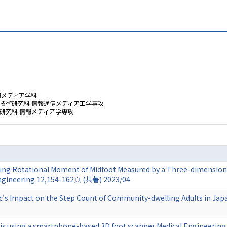
報メディア学科
技術研究科 情報通信メディア工学専攻
研究科 情報メディア学専攻
Using Rotational Moment of Midfoot Measured by a Three-dimensiona
ngineering 12,154-162頁 (共著) 2023/04
c's Impact on the Step Count of Community-dwelling Adults in 
sis using a smartphone-based 3D foot scanner Medical Engineerin