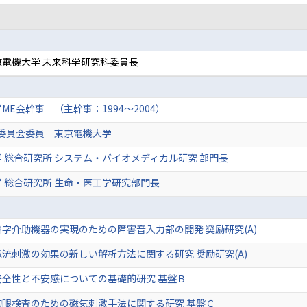
電機大学 未来科学研究科委員長
ME会幹事 （主幹事：1994～2004）
画委員会委員 東京電機大学
 総合研究所 システム・バイオメディカル研究 部門長
 総合研究所 生命・医工学研究部門長
字介助機器の実現のための障害音入力部の開発 奨励研究(A)
流刺激の効果の新しい解析方法に関する研究 奨励研究(A)
安全性と不安感についての基礎的研究 基盤Ｂ
的眼検査のための磁気刺激手法に関する研究 基盤Ｃ