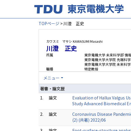
TOPページ
> 川澄 正史
カワスミ マサシ
KAWASUMI Masashi
川澄 正史
所属
東京電機大学 未来科学部 情
東京電機大学大学院 先端科学
東京電機大学大学院 未来科学
職種
特定教授
メニュー
著書・論文歴
1.
論文
Evaluation of Hallux Valgus 
Study Advanced Biomedical E
2.
論文
Coronavirus Disease Pandemi
(2) (共著) 2022/06
3.
論文
Foot-surface-structure analy