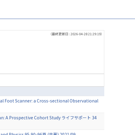
（最終更新日 : 2026-04-28 21:29:19）
l Foot Scanner: a Cross-sectional Observational
Japan: A Prospective Cohort Study ライフサポート 34
g and Physics 95,90-96頁 (共著) 2021/09