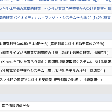
体評価の基礎的研究 ～女性が有彩色光照明から受ける影響～ 国際地域研究論 9
 バイオメディカル・ファジィ・システム学会誌 20 (1),29-35頁 (共著
本研究刊行助成賞(日本ME学会) (電流刺激に対する誘発電位の特徴)
 (画面サイズが携帯電話利用時の注意に及ぼす影響の研究．指導院生)
(Kinectを用いた盲ろう者向け周囲環境情報取得システムにおける情報
 (独居高齢者見守りシステムに用いる行動モデルの検討．指導院生)
きスマホ時の障害物に対する反応差-視野制限の影響-．指導卒研生)
 電子情報通信学会