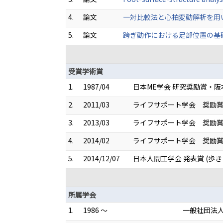
4.
論文
一対比較法と心拍変動解析を用いた生
5.
論文
跨ぎ動作における足部位置の基礎的研究
受賞学術賞
1.
1987/04
日本ME学会 研究奨励賞・阪
2.
2011/03
ライフサポート学会 奨励賞
3.
2013/03
ライフサポート学会 奨励賞 
4.
2014/02
ライフサポート学会 奨励賞
5.
2014/12/07
日本人間工学会 発表賞 (歩
所属学会
1.
1986 ～
一般社団法人