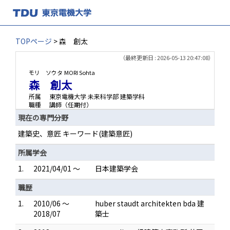
TOPページ
> 森 創太
（最終更新日 : 2026-05-13 20:47:08）
モリ ソウタ
MORI Sohta
森 創太
所属
東京電機大学 未来科学部 建築学科
職種
講師（任期付）
現在の専門分野
建築史、意匠 キーワード(建築意匠)
所属学会
1.
2021/04/01 ～
日本建築学会
職歴
1.
2010/06 ～
huber staudt architekten bda 建
2018/07
築士