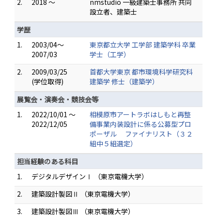
2.
2018 ～
nmstudio 一級建築士事務所 共同
設立者、建築士
学歴
1.
2003/04～
東京都立大学 工学部 建築学科 卒業
2007/03
学士（工学）
2.
2009/03/25
首都大学東京 都市環境科学研究科
(学位取得)
建築学 修士（建築学）
展覧会・演奏会・競技会等
1.
2022/10/01 ～
相模原市アートラボはしもと再整
2022/12/05
備事業内装設計に係る公募型プロ
ポーザル ファイナリスト（３２
組中５組選定）
担当経験のある科目
1.
デジタルデザインⅠ （東京電機大学）
2.
建築設計製図Ⅱ （東京電機大学）
3.
建築設計製図Ⅲ （東京電機大学）