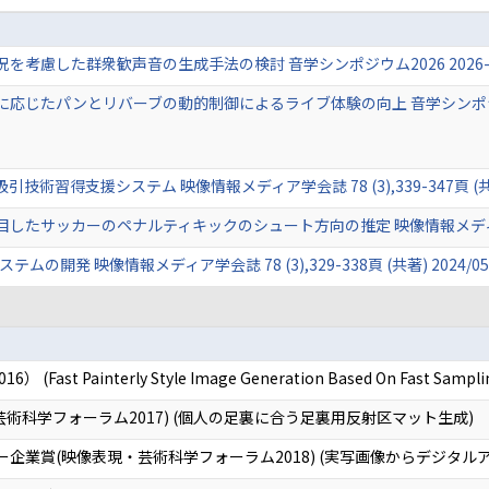
た群衆歓声音の生成手法の検討 音学シンポジウム2026 2026-MUS-146 (
たパンとリバーブの動的制御によるライブ体験の向上 音学シンポジウム2026 20
習得支援システム 映像情報メディア学会誌 78 (3),339-347頁 (共著) 
サッカーのペナルティキックのシュート方向の推定 映像情報メディア学会誌 78 (
開発 映像情報メディア学会誌 78 (3),329-338頁 (共著) 2024/05
6） (Fast Painterly Style Image Generation Based On Fast Samplin
術科学フォーラム2017) (個人の足裏に合う足裏用反射区マット生成)
トナー企業賞(映像表現・芸術科学フォーラム2018) (実写画像からデジタ