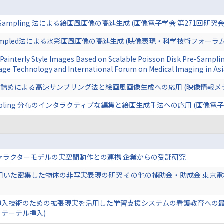
sk Pre-Sampling 法による絵画風画像の高速生成 (画像電子学会 第271回研究会 
re-Sampled法による水彩画風画像の高速生成 (映像表現・科学技術フォーラム2
 Painterly Style Images Based on Scalable Poisson Disk Pre-Sampli
e Technology and International Forum on Medical Imaging in Asia
めによる高速サンプリング法と絵画風画像生成への応用 (映像情報メディア
Disk Sampling 分布のインタラクティブな編集と絵画生成手法への応用 (画像電子
ャラクターモデルの実空間動作との連携 企業からの受託研究
用いた密集した物体の非写実表現の研究 その他の補助金・助成金 東京
入技術のための拡張現実を活用した学習支援システムの看護教育への最適化
テーテル挿入)