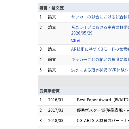
著書・論文歴
1.
論文
サッカーの試合における試合状況を考慮し
2.
論文
音楽ライブにおける奏者の移動に応じ
2026/05/29
3.
論文
AR技術に基づく3モードの気管吸引技術
4.
論文
キッカーごとの軸足の角度に着目した
5.
論文
洪水による冠水状況のVR体験システムの
受賞学術賞
1.
2016/01
Best Paper Award（IWAIT201
2.
2017/03
優秀ポスター賞(映像表現・芸
3.
2018/03
CG-ARTS 人材育成パー