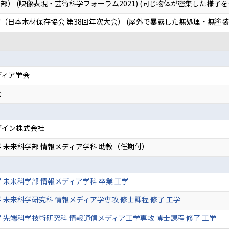
） (映像表現・芸術科学フォーラム2021) (同じ物体が密集した様子
（日本木材保存協会 第38回年次大会） (屋外で暴露した無処理・無塗
ディア学会
会
ザイン株式会社
 未来科学部 情報メディア学科 助教（任期付）
 未来科学部 情報メディア学科 卒業 工学
 未来科学研究科 情報メディア学専攻 修士課程 修了 工学
 先端科学技術研究科 情報通信メディア工学専攻 博士課程 修了 工学