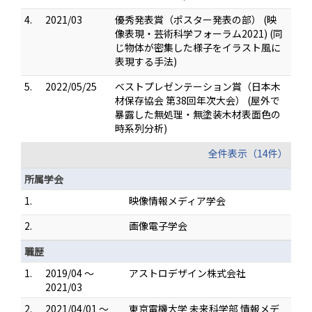
4.
2021/03
優秀発表賞（ポスター発表の部） (映
像表現・芸術科学フォーラム2021) (同
じ物体が密集した様子をイラスト風に
表現する手法)
5.
2022/05/25
ベストプレゼンテーション賞（日本木
材保存協会 第38回年次大会） (屋外で
暴露した無処理・無塗装木材表面色の
時系列分析)
全件表示（14件）
所属学会
1.
映像情報メディア学会
2.
画像電子学会
職歴
1.
2019/04 ～
アストロデザイン株式会社
2021/03
2.
2021/04/01 ～
東京電機大学 未来科学部 情報メデ