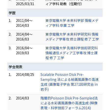
2025/03/31
ィア学科 助教（任期付）
学歴
1.
2011/04～
東京電機大学 未来科学部 情報メデ
2014/03
ィア学科 卒業 工学
2.
2014/04～
東京電機大学 未来科学研究科 情報
2016/03
メディア学専攻 修士課程 修了 工学
3.
2016/04～
東京電機大学 先端科学技術研究科
2019/03
情報通信メディア工学専攻 博士課
程 修了 工学
学会発表
1.
2014/08/25
Scalable Poisson Disk Pre-
Sampling 法による絵画風画像の高速
生成 (画像電子学会 第271回研究会 in
岩手)
2.
2014/03
階層的Poisson Disk Pre-Sampled法
による水彩画風画像の高速生成 (映像
表現・科学技術フォーラム2014)