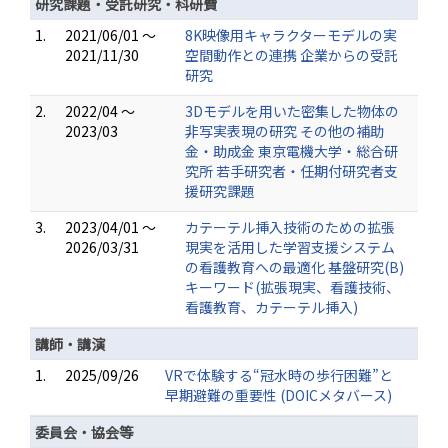
研究課題・受託研究・科研費
1.
2021/06/01 ～
8K映像用キャラクターモデルの実
2021/11/30
空間動作との連携 企業からの受託
研究
2.
2022/04 ～
3Dモデルを用いた密集した物体の
2023/03
非写実表現の研究 その他の補助
金・助成金 東京電機大学・総合研
究所 若手研究者・任期付研究者支
援研究課題
3.
2023/04/01 ～
カテーテル挿入技術のための拡張
2026/03/31
現実を活用した学習支援システム
の看護教育への最適化 基盤研究(B)
キーワード(拡張現実、看護技術、
看護教育、カテーテル挿入)
講師・講演
1.
2025/09/26
VRで体験する“冠水時の歩行困難”と
早期避難の重要性 (DOICメタバース)
委員会・協会等