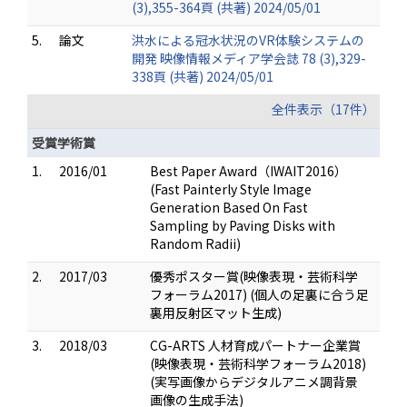
(3),355-364頁 (共著) 2024/05/01
5.
論文
洪水による冠水状況のVR体験システムの
開発 映像情報メディア学会誌 78 (3),329-
338頁 (共著) 2024/05/01
全件表示（17件）
受賞学術賞
1.
2016/01
Best Paper Award（IWAIT2016）
(Fast Painterly Style Image
Generation Based On Fast
Sampling by Paving Disks with
Random Radii)
2.
2017/03
優秀ポスター賞(映像表現・芸術科学
フォーラム2017) (個人の足裏に合う足
裏用反射区マット生成)
3.
2018/03
CG-ARTS 人材育成パートナー企業賞
(映像表現・芸術科学フォーラム2018)
(実写画像からデジタルアニメ調背景
画像の生成手法)