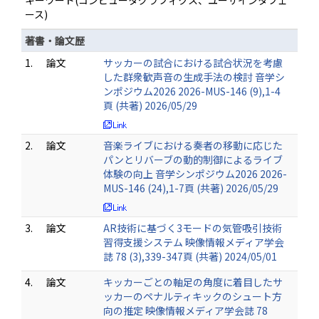
キーワード(コンピュータグラフィクス、ユーザインタフェ
ース)
著書・論文歴
1.
論文
サッカーの試合における試合状況を考慮
した群衆歓声音の生成手法の検討 音学シ
ンポジウム2026 2026-MUS-146 (9),1-4
頁 (共著) 2026/05/29
2.
論文
音楽ライブにおける奏者の移動に応じた
パンとリバーブの動的制御によるライブ
体験の向上 音学シンポジウム2026 2026-
MUS-146 (24),1-7頁 (共著) 2026/05/29
3.
論文
AR技術に基づく3モードの気管吸引技術
習得支援システム 映像情報メディア学会
誌 78 (3),339-347頁 (共著) 2024/05/01
4.
論文
キッカーごとの軸足の角度に着目したサ
ッカーのペナルティキックのシュート方
向の推定 映像情報メディア学会誌 78