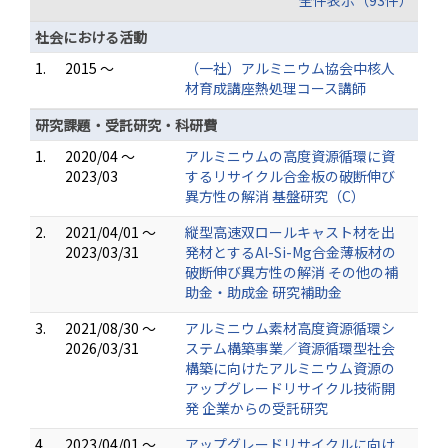
全件表示（93件）
社会における活動
1.
2015 ～
（一社）アルミニウム協会中核人
材育成講座熱処理コース講師
研究課題・受託研究・科研費
1.
2020/04 ～
アルミニウムの高度資源循環に資
2023/03
するリサイクル合金板の破断伸び
異方性の解消 基盤研究（C）
2.
2021/04/01 ～
縦型高速双ロールキャスト材を出
2023/03/31
発材とするAl-Si-Mg合金薄板材の
破断伸び異方性の解消 その他の補
助金・助成金 研究補助金
3.
2021/08/30 ～
アルミニウム素材高度資源循環シ
2026/03/31
ステム構築事業／資源循環型社会
構築に向けたアルミニウム資源の
アップグレードリサイクル技術開
発 企業からの受託研究
4.
2023/04/01 ～
アップグレードリサイクルに向け