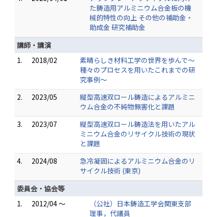
た鋳造用アルミニウム合金板の機
械的特性の向上 その他の補助金・
助成金 研究補助金
講師・講演
1.
2018/02
素晴らしき材料工学の世界を歩んで～
種々のプロセスを用いたこれまでの研
究事例～
2.
2023/05
縦型高速双ロール鋳造によるアルミニ
ウム合金の不純物無害化と課題
3.
2023/07
縦型高速双ロール鋳造法を用いたアル
ミニウム合金のリサイクル技術の現状
と課題
4.
2024/08
急冷凝固によるアルミニウム合金のリ
サイクル技術 (東京)
委員会・協会等
1.
2012/04 ～
（公社）日本鋳造工学会関東支部
理事，代議員