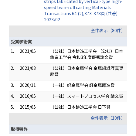
strips fabricated by vertical-type high-
speed twin-roll casting Materials
Transactions 64 (2),373-378頁 (共著)
2023/02
全件表示（80件）
受賞学術賞
1.
2021/05
（公社）日本鋳造工学会 （公社）日本
鋳造工学会 令和3年度優秀論文賞
2.
2021/03
（公社）日本金属学会 金属組織写真奨
励賞
3.
2020/11
（一社）軽金属学会 軽金属躍進賞
4.
2016/05
（一社）スマートプロセス学会 論文賞
5.
2015/05
（公社）日本鋳造工学会 日下賞
全件表示（10件）
取得特許