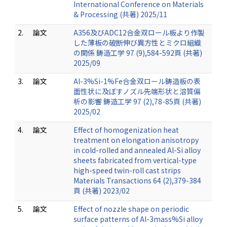
International Conference on Materials
& Processing (共著) 2025/11
2.
論文
A356及びADC12合金双ロール板より作製
した薄板の破断伸び異方性とミクロ組織
の関係 鋳造工学 97 (9),584-592頁 (共著)
2025/09
3.
論文
Al-3%Si-1%Fe合金双ロール鋳造板の表
面性状に及ぼすノズル先端形状と溶質偏
析の影響 鋳造工学 97 (2),78-85頁 (共著)
2025/02
4.
論文
Effect of homogenization heat
treatment on elongation anisotropy
in cold-rolled and annealed Al-Si alloy
sheets fabricated from vertical-type
high-speed twin-roll cast strips
Materials Transactions 64 (2),379-384
頁 (共著) 2023/02
5.
論文
Effect of nozzle shape on periodic
surface patterns of Al-3mass%Si alloy