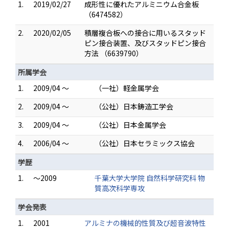
1.
2019/02/27
成形性に優れたアルミニウム合金板
（6474582）
2.
2020/02/05
積層複合板への接合に用いるスタッド
ピン接合装置、及びスタッドピン接合
方法 （6639790）
所属学会
1.
2009/04 ～
（一社）軽金属学会
2.
2009/04 ～
（公社）日本鋳造工学会
3.
2009/04 ～
（公社）日本金属学会
4.
2006/04 ～
（公社）日本セラミックス協会
学歴
1.
～2009
千葉大学大学院 自然科学研究科 物
質高次科学専攻
学会発表
1.
2001
アルミナの機械的性質及び超音波特性