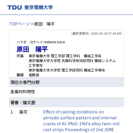
TOPページ
> 原田 陽平
（最終更新日 : 2026-05-18 17:44:49）
ハラダ ヨウヘイ
HARADA Yohei
原田 陽平
所属
東京電機大学 理工学部 理工学科 機械工学系
東京電機大学大学院 先端科学技術研究科 機械システム
工学専攻
東京電機大学大学院 理工学研究科 機械工学専攻
職種
准教授
現在の専門分野
金属材料物性
著書・論文歴
1.
論文
Effect of casting conditions on
periodic surface pattern and internal
cracks of Al-3%Si-1%Fe alloy twin-roll
cast strips Proceedings of 2nd JSME