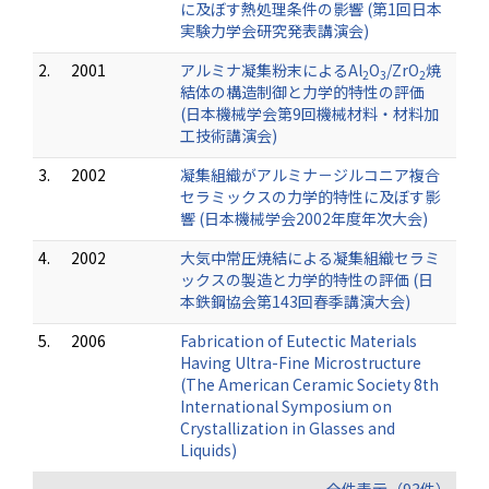
に及ぼす熱処理条件の影響 (第1回日本
実験力学会研究発表講演会)
2.
2001
アルミナ凝集粉末によるAl
O
/ZrO
焼
2
3
2
結体の構造制御と力学的特性の評価
(日本機械学会第9回機械材料・材料加
工技術講演会)
3.
2002
凝集組織がアルミナ－ジルコニア複合
セラミックスの力学的特性に及ぼす影
響 (日本機械学会2002年度年次大会)
4.
2002
大気中常圧焼結による凝集組織セラミ
ックスの製造と力学的特性の評価 (日
本鉄鋼協会第143回春季講演大会)
5.
2006
Fabrication of Eutectic Materials
Having Ultra-Fine Microstructure
(The American Ceramic Society 8th
International Symposium on
Crystallization in Glasses and
Liquids)